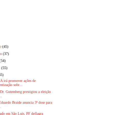
ro
(45)
ro
(37)
(54)
o
(55)
65)
irá promover ações de
ntização sobr...
Dr. Gutemberg prestigiou a eleição
..
Eduardo Braide anuncia 3ª dose para
.
ado em São Luís, PF deflagra