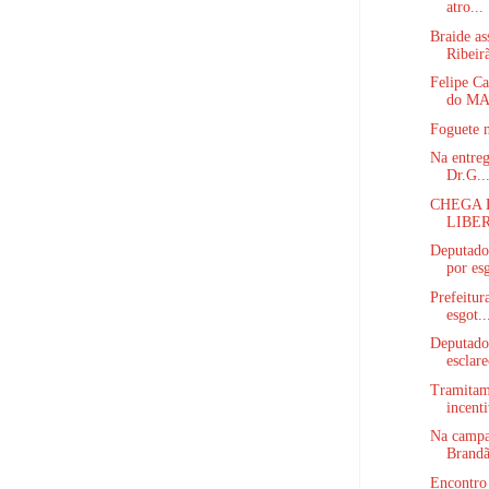
atro...
Braide as
Ribeir
Felipe Ca
do M
Foguete n
Na entreg
Dr.G..
CHEGA 
LIBER
Deputado
por esg
Prefeitur
esgot..
Deputado
esclare
Tramitam 
incenti
Na campa
Brandão
Encontro