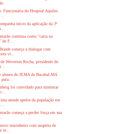
ão
: Funcionária do Hospital Aquiles
...
ompanha início da aplicação da 3ª
...
amarão continua como “carta na
 de F...
Braide começa a dialogar com
res vi...
 de Weverton Rocha, presidente do
...
e alunos do IEMA de Bacabal-MA
 para...
berg foi convidado para ministrar
m...
Lima atende apelos da população em
...
amarão começa a perder força em sua
..
ovo marinheiro com suspeita de
e in...