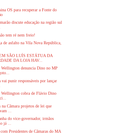
sina OS para recuperar a Fonte do
ão
marão discute educação na região sul
A
ão tem ré nem freio!
a de asfalto na Vila Nova República,
.
EM SÃO LUÍS ESTÁTUA DA
DADE DA LOJA HAV...
 Wellington denuncia Dino no MP
oto...
a vai punir responsáveis por lançar
.
 Wellington cobra de Flávio Dino
ci...
na Câmara projetos de lei que
vam ...
nha do vice-governador, irmãos
 já ...
 com Presidentes de Câmaras do MA