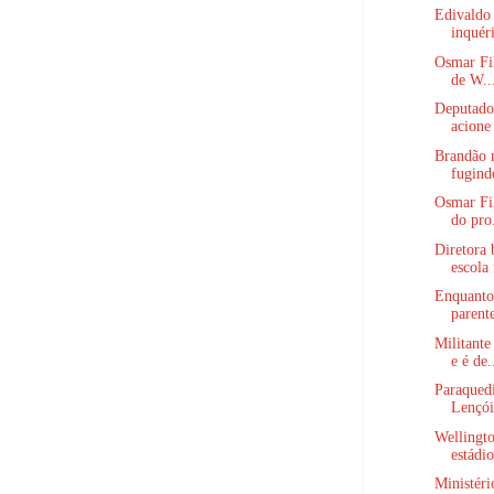
Edivaldo 
inquéri
Osmar Fil
de W..
Deputado
acione 
Brandão 
fugind
Osmar Fil
do pro.
Diretora 
escola 
Enquanto
parente
Militant
e é de.
Paraqued
Lençói
Wellingto
estádio
Ministéri