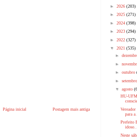
►
2026
(203)
►
2025
(271)
►
2024
(398)
►
2023
(294)
►
2022
(327)
▼
2021
(535)
►
dezemb
►
novemb
►
outubro
►
setembr
▼
agosto
(
HU-UFMA 
conscie
Vereador 
Página inicial
Postagem mais antiga
para a.
Prefeito 
idoso..
Neste sáb