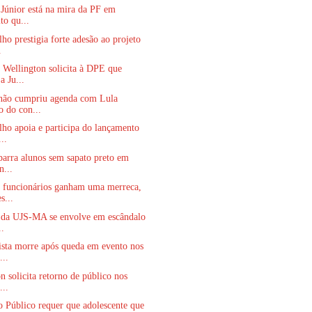
Júnior está na mira da PF em
to qu...
ho prestigia forte adesão ao projeto
.
 Wellington solicita à DPE que
a Ju...
não cumpriu agenda com Lula
o do con...
ho apoia e participa do lançamento
..
barra alunos sem sapato preto em
n...
 funcionários ganham uma merreca,
s...
e da UJS-MA se envolve em escândalo
..
ista morre após queda em evento nos
...
n solicita retorno de público nos
...
o Público requer que adolescente que