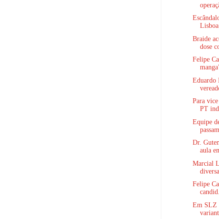
operaç
Escândalo
Lisboa 
Braide ac
dose co
Felipe C
manga”
Eduardo 
vereado
Para vice
PT indi
Equipe d
passam
Dr. Gutem
aula e
Marcial 
diversa
Felipe C
candid.
Em SLZ n
variant