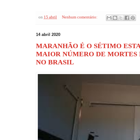
on
15 abril
Nenhum comentário:
14 abril 2020
MARANHÃO É O SÉTIMO EST
MAIOR NÚMERO DE MORTES P
NO BRASIL