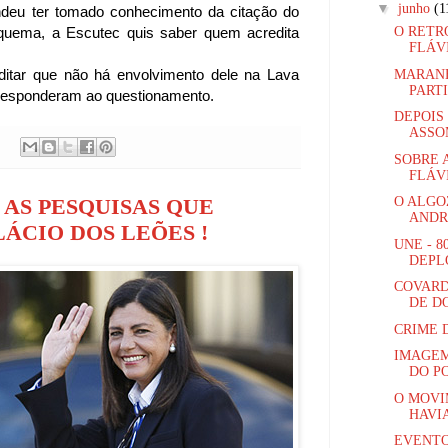
▼
junho
(1
ndeu ter tomado conhecimento da citação do
O RETR
uema, a Escutec quis saber quem acredita
FLÁV
itar que não há envolvimento dele na Lava
MARANH
PARTI
responderam ao questionamento.
DEPOIS
ASSO
SOBRE 
FLÁV
O ALGO
, AS PESQUISAS QUE
ANDR
ÁCIO DOS LEÕES !
UNE - 
DEPL
COVARD
DE D
CRIME 
IMAGEM
DO PO
O MOVI
HAVI
EVENTO