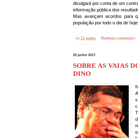
divulgará por conta de um contra
informação pública dos resultad
Mas avançam acordos para q
população por todo o dia de hoje
on
21 junho
Nenhum comentário:
20 junho 2017
SOBRE AS VAIAS 
DINO
N
A
s
c
T
d
o