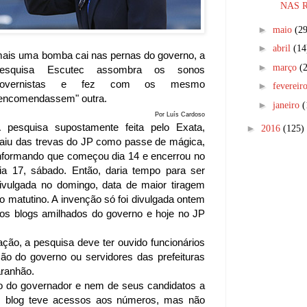
NAS R
►
maio
(29
►
abril
(14
ais uma bomba cai nas pernas do governo, a
►
março
(
pesquisa Escutec assombra os sonos
governistas e fez com os mesmo
►
fevereir
encomendassem" outra.
►
janeiro
(
Por Luís Cardoso
 pesquisa supostamente feita pelo Exata,
►
2016
(125)
aiu das trevas do JP como passe de mágica,
nformando que começou dia 14 e encerrou no
ia 17, sábado. Então, daria tempo para ser
ivulgada no domingo, data de maior tiragem
o matutino. A invenção só foi divulgada ontem
os blogs amilhados do governo e hoje no JP
ão, a pesquisa deve ter ouvido funcionários
o do governo ou servidores das prefeituras
ranhão.
o do governador e nem de seus candidatos a
 blog teve acessos aos números, mas não