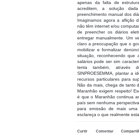
apenas da falta de estrutur
acreditem, a solução dad
preenchimento manual dos diár
Imaginamos agora a aflição d
não têm internet e/ou computa
de preencher os diários ele
entregar manualmente. Um ve
claro a preocupação que o go
mobilizar e formalizar denúnci
situação, reconhecendo que 
salários pode ser sim caracte
tenta também, através de
SINPROESEMMA, plantar a ide
recursos particulares para su
Não da mais, chega de tanto d
Maranhão exigem respeito! Es
é que o Maranhão continua am
país sem nenhuma perspectiv
para emissão de mais uma
esclareça o que realmente est
Mostrar mais reações
Curtir
Comentar
Compartil