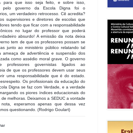
a para que isso seja feito, e sobre isso,
a pelo governo da Escola Digna foi o
ios, um verdadeiro retrocesso. Cê acredita?
os supervisores e diretores de escolas que
dores tendo que ficar com a responsabilidade
trônicos no lugar do professor que poderá
rdadeiro absurdo! A emissão da nota deixa
verno tem de que os professores possam se
as junto ao ministério público relatando tal
a ameaça de advertência e suspensão dos
rizada como assédio moral grave. O governo
 professores governistas ligados ao
ia de que os professores devem usar seus
prir uma responsabilidade que é do estado.
esrespeito. Os profissionais da educação do
cola Digna se faz com Verdade, e a verdade
argando os piores índices educacionais do
a de melhoras. Deixamos a SEDUC a vontade
 nota, esperamos apenas que dessa vez
amos questionando. (Rodrigo Goulart)
har