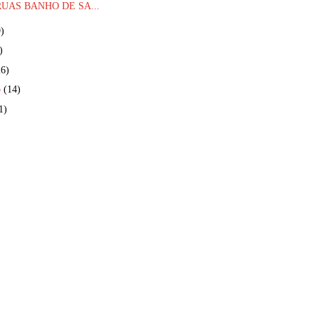
UAS BANHO DE SA...
)
)
26)
o
(14)
1)