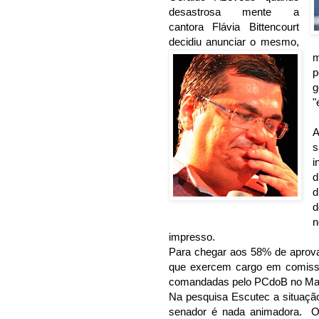
desastrosa mente a
cantora Flávia Bittencourt
decidiu anunciar o mesmo,
m
"
A
s
i
d
d
d
n
impresso.
Para chegar aos 58% de aprovaç
que exercem cargo em comissã
comandadas pelo PCdoB no Ma
Na pesquisa Escutec a situaçã
senador é nada animadora. O