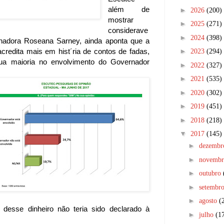
além de
►
2026
(200)
mostrar
►
2025
(271)
considerave
►
2024
(398)
adora Roseana Sarney, ainda aponta que a
►
redita mais em hist´ria de contos de fadas,
2023
(294)
 sua maioria no envolvimento do Governador
►
2022
(327)
►
2021
(535)
►
2020
(302)
►
2019
(451)
►
2018
(218)
▼
2017
(145)
►
dezemb
►
novemb
►
outubro
►
setembr
►
agosto
(
desse dinheiro não teria sido declarado à
►
julho
(1