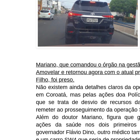
Mariano, que comandou o órgão na gestã
Amovelar e retornou agora com o atual pr
Filho, foi preso.
Não existem ainda detalhes claros da op
em Coroatá, mas pelas ações doa Políci
que se trata de desvio de recursos 
remeter ao prosseguimento da operação
Além do doutor Mariano, figura que 
ações da saúde nos dois primeiros
governador Flávio Dino, outro médico tam
e um carro SW4 que seria de propriedade