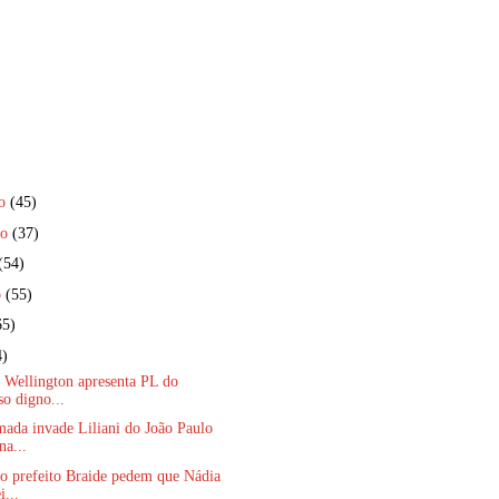
ro
(45)
ro
(37)
(54)
o
(55)
65)
4)
 Wellington apresenta PL do
so digno...
ada invade Liliani do João Paulo
na...
o prefeito Braide pedem que Nádia
i...