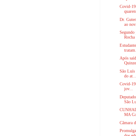
Covid-19
quaren
Dr. Gute
ao nov.
Segundo 
Rocha 
Estudante
tratam.
Após saíd
Quinze
São Luís 
do at..
Covid-19:
jov...
Deputado 
São Lu
CUNHAD
MA GA
Câmara d
Promulga
dos ed