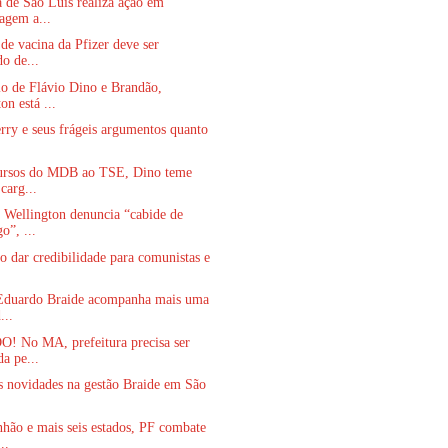
a de São Luís realiza ação em
gem a...
 de vacina da Pfizer deve ser
o de...
o de Flávio Dino e Brandão,
on está ...
rry e seus frágeis argumentos quanto
ursos do MDB ao TSE, Dino teme
carg...
 Wellington denuncia “cabide de
o”, ...
o dar credibilidade para comunistas e
 Eduardo Braide acompanha mais uma
...
 No MA, prefeitura precisa ser
a pe...
s novidades na gestão Braide em São
hão e mais seis estados, PF combate
..