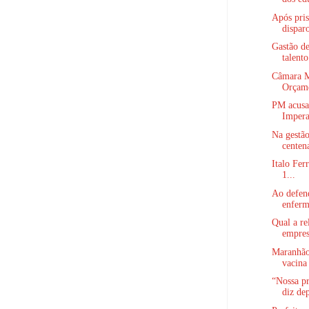
Após pri
disparo
Gastão de
talento
Câmara Mu
Orçame
PM acusa
Imperat
Na gestã
centena
Italo Ferr
1...
Ao defend
enferm
Qual a re
empres
Maranhão
vacina 
“Nossa pr
diz dep