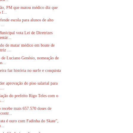
são, PM que matou médico diz que
 f...
fende escola para alunos de alto
 ...
nicipal vota Lei de Diretrizes
ntár...
do de matar médico em boate de
riz ...
o de Luciano Genésio, nomeação de
s...
eira faz história no surfe e conquista
er aprovação do piso salarial para
...
lação do prefeito Rigo Teles com o
...
 recebe mais 657.570 doses de
contr...
ata é ouro com Fadinha do Skate”,
...