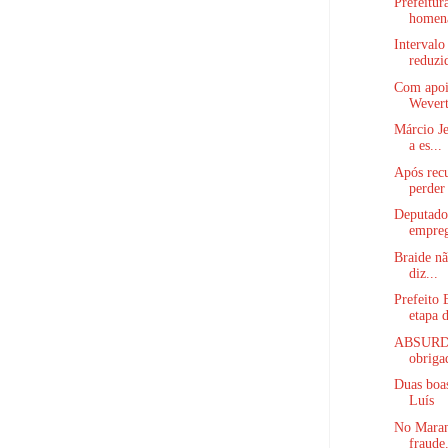
Prefeitur
homena
Intervalo
reduzid
Com apoi
Wevert
Márcio Je
a es...
Após rec
perder 
Deputado
empreg
Braide nã
diz...
Prefeito
etapa d
ABSURDO!
obrigad
Duas boa
Luís
No Maran
fraude.