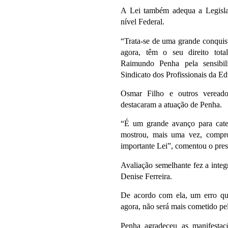
A Lei também adequa a Legisla
nível Federal.
“Trata-se de uma grande conquist
agora, têm o seu direito tot
Raimundo Penha pela sensibil
Sindicato dos Profissionais da E
Osmar Filho e outros vereado
destacaram a atuação de Penha.
“É um grande avanço para cate
mostrou, mais uma vez, compro
importante Lei”, comentou o pr
Avaliação semelhante fez a inte
Denise Ferreira.
De acordo com ela, um erro que
agora, não será mais cometido pel
Penha agradeceu as manifesta