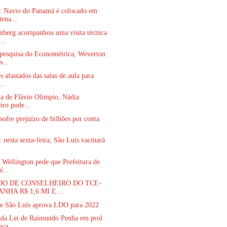
: Navio do Panamá é colocado em
tena...
mberg acompanhou uma visita técnica
..
pesquisa do Econométrica, Weverton
s...
s afastados das salas de aula para
..
a de Flávio Olímpio, Nádia
iro pode...
sofre prejuízo de bilhões por conta
.
 nesta sexta-feira, São Luís vacinará
Wellington pede que Prefeitura de
í...
O DE CONSELHEIRO DO TCE-
NHA R$ 1,6 MI E...
e São Luís aprova LDO para 2022
da Lei de Raimundo Penha em prol
uca...