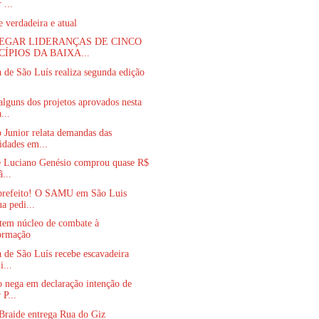
 ...
 verdadeira e atual
EGAR LIDERANÇAS DE CINCO
ÍPIOS DA BAIXA...
a de São Luís realiza segunda edição
lguns dos projetos aprovados nesta
...
 Junior relata demandas das
dades em...
e Luciano Genésio comprou quase R$
...
prefeito! O SAMU em São Luis
a pedi...
 tem núcleo de combate à
ormação
a de São Luís recebe escavadeira
i...
 nega em declaração intenção de
 P...
Braide entrega Rua do Giz