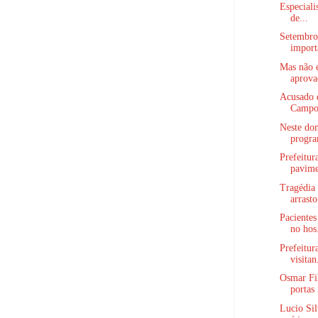
Especiali
de...
Setembro
import
Mas não 
aprova
Acusado d
Campos
Neste dom
progra
Prefeitur
pavime
Tragédia
arrasto
Paciente
no hos.
Prefeitur
visitan
Osmar Fil
portas 
Lucio Sil