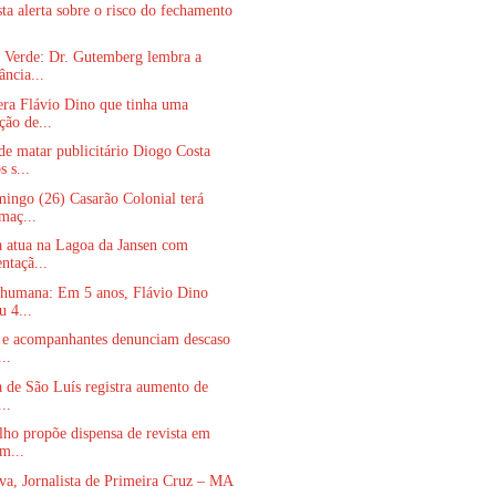
sta alerta sobre o risco do fechamento
 Verde: Dr. Gutemberg lembra a
ância...
era Flávio Dino que tinha uma
ção de...
e matar publicitário Diogo Costa
 s...
ingo (26) Casarão Colonial terá
maç...
a atua na Lagoa da Jansen com
ntaçã...
 humana: Em 5 anos, Flávio Dino
u 4...
s e acompanhantes denunciam descaso
..
a de São Luís registra aumento de
...
ho propõe dispensa de revista em
m...
va, Jornalista de Primeira Cruz – MA