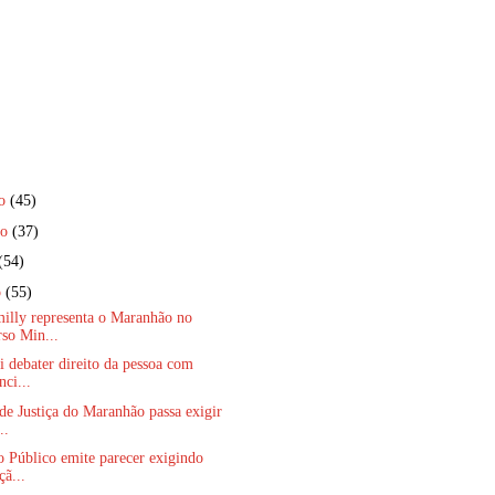
ro
(45)
ro
(37)
(54)
o
(55)
illy representa o Maranhão no
so Min...
 debater direito da pessoa com
nci...
de Justiça do Maranhão passa exigir
..
o Público emite parecer exigindo
çã...