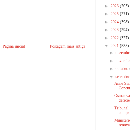
►
2026
(203)
►
2025
(271)
►
2024
(398)
►
2023
(294)
►
2022
(327)
▼
2021
(535)
Página inicial
Postagem mais antiga
►
dezemb
►
novemb
►
outubro
▼
setembr
Anne Sam
Concur
Osmar vai
deficiê
Tribunal 
compr.
Ministéri
renova