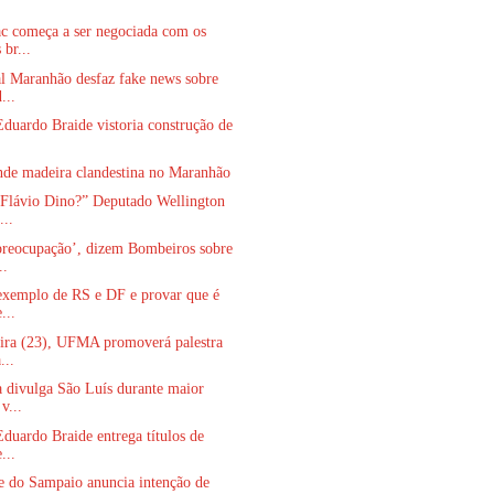
c começa a ser negociada com os
 br...
l Maranhão desfaz fake news sobre
...
Eduardo Braide vistoria construção de
nde madeira clandestina no Maranhão
 Flávio Dino?” Deputado Wellington
...
preocupação’, dizem Bombeiros sobre
..
 exemplo de RS e DF e provar que é
...
eira (23), UFMA promoverá palestra
...
a divulga São Luís durante maior
v...
Eduardo Braide entrega títulos de
...
e do Sampaio anuncia intenção de