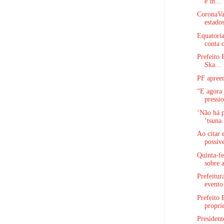
é in...
CoronaVa
estados
Equatoria
conta d
Prefeito 
Ska...
PF apree
“E agora
pressio
‘Não há 
‘tsuna.
Ao citar
possíve
Quinta-f
sobre a
Prefeitur
evento 
Prefeito 
proprie
President