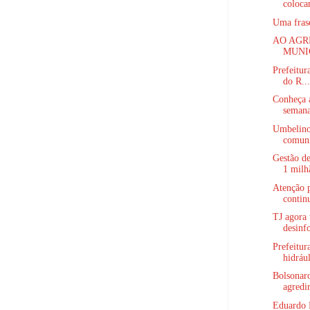
colocar
Uma frase
AO AGR
MUNIC
Prefeitur
do R...
Conheça a
semana
Umbelino
comuni
Gestão d
1 milhã
Atenção 
continu
TJ agora
desinf
Prefeitur
hidrául
Bolsonaro
agredir
Eduardo 