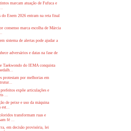
stintos marcam atuação de Fufuca e
..
s do Enem 2026 entram na reta final
or consenso marca escolha de Márcia
..
em sistema de alertas pode ajudar a
.
nhece adversários e datas na fase de
de Taekwondo do IEMA conquista
edalh...
s protestam por melhorias em
trutur...
prefeitos expõe articulações e
is ...
ção de peixe e uso da máquina
 est...
oloridos transformam ruas e
am fé ...
a, em decisão provisória, lei