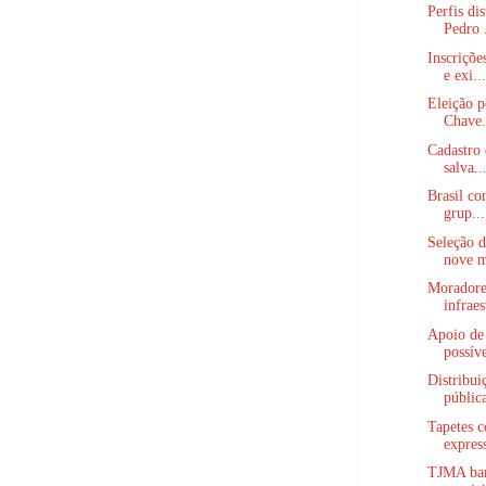
Perfis di
Pedro .
Inscriçõe
e exi...
Eleição p
Chave.
Cadastro 
salva..
Brasil co
grup...
Seleção 
nove m
Moradore
infraes
Apoio de 
possíve
Distribui
pública
Tapetes c
express
TJMA barr