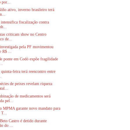
 por...
ño ativo, inverno brasileiro terá
m...
intensifica fiscalização contra
nh...
stas criticam show no Centro
co de...
investigada pela PF movimentou
e R$ ...
de ponte em Codó expõe fragilidade
...
 quinta-feira terá reencontro entre
.
écies de peixes revelam riqueza
tal...
binação de medicamentos será
da pel...
no MPMA garante novo mandato para
 T...
Beto Castro é detido durante
ão do ...