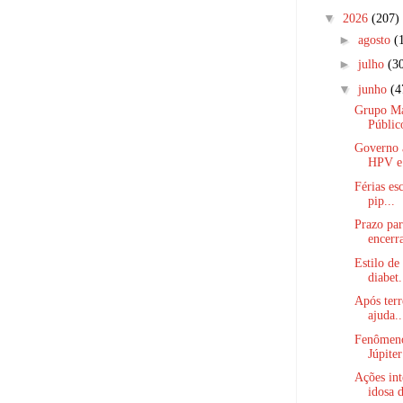
▼
2026
(207)
►
agosto
(
►
julho
(3
▼
junho
(4
Grupo Mat
Público
Governo a
HPV e 
Férias es
pip...
Prazo par
encerra
Estilo d
diabet.
Após terr
ajuda..
Fenômeno
Júpiter
Ações int
idosa d