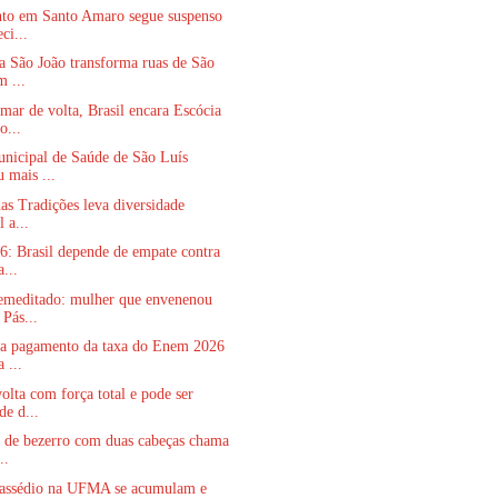
to em Santo Amaro segue suspenso
ci...
a São João transforma ruas de São
m ...
ar de volta, Brasil encara Escócia
o...
nicipal de Saúde de São Luís
 mais ...
das Tradições leva diversidade
l a...
: Brasil depende de empate contra
...
emeditado: mulher que envenenou
 Pás...
ra pagamento da taxa do Enem 2026
 ...
lta com força total e pode ser
de d...
o de bezerro com duas cabeças chama
..
 assédio na UFMA se acumulam e