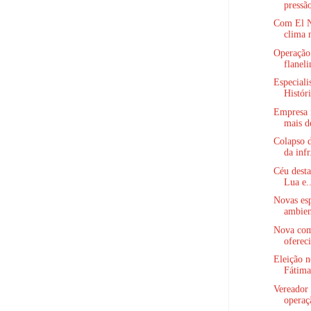
pressão
Com El Ni
clima 
Operação 
flaneli
Especiali
Históri
Empresa 
mais d
Colapso 
da infr
Céu desta
Lua e..
Novas esp
ambien
Nova com
ofereci
Eleição 
Fátima
Vereador 
operaç