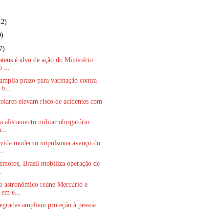
12)
0)
7)
eus é alvo de ação do Ministério
 ...
mplia prazo para vacinação contra
b...
colares elevam risco de acidentes com
a alistamento militar obrigatório
...
e vida moderno impulsiona avanço do
..
emotos, Brasil mobiliza operação de
.
 astronômico reúne Mercúrio e
 em e...
egradas ampliam proteção à pessoa
...