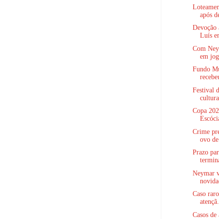
Loteamen
após de
Devoção 
Luís e
Com Neym
em jog
Fundo Mu
recebeu
Festival 
cultura
Copa 2026
Escócia
Crime pr
ovo de
Prazo pa
termina
Neymar vo
novida
Caso rar
atençã.
Casos de