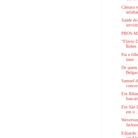
Câmara e
asfalt
Saúde do
servido
PROS-M
“Flávio D
Rober.
Pai e fil
inter...
De quem 
Belgas 
Samuel d
concorr
Em Ribama
bancári
Em São Lu
em o..
Weverton 
Jackso
Eduardo B