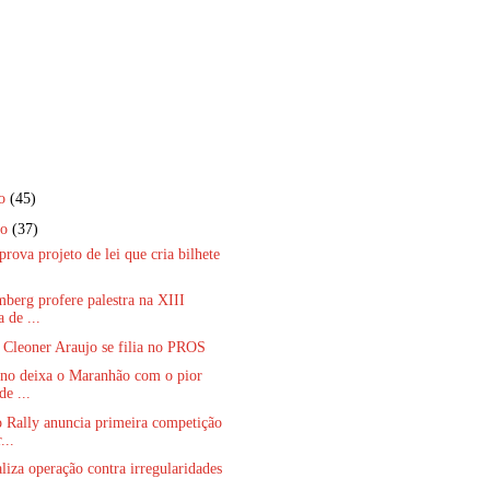
ro
(45)
ro
(37)
rova projeto de lei que cria bilhete
berg profere palestra na XIII
 de ...
 Cleoner Araujo se filia no PROS
ino deixa o Maranhão com o pior
de ...
 Rally anuncia primeira competição
...
liza operação contra irregularidades