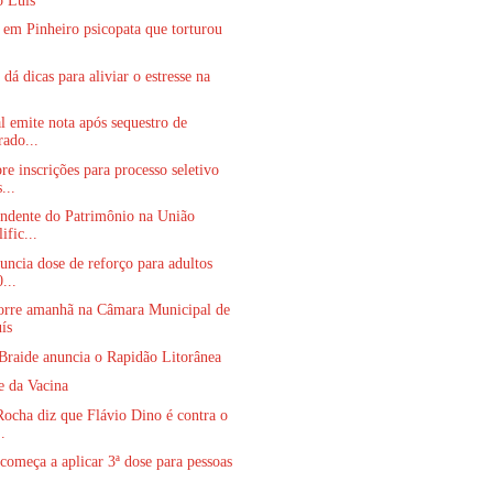
 Luís
 em Pinheiro psicopata que torturou
 dá dicas para aliviar o estresse na
l emite nota após sequestro de
rado...
 inscrições para processo seletivo
...
endente do Patrimônio na União
ific...
uncia dose de reforço para adultos
...
orre amanhã na Câmara Municipal de
ís
Braide anuncia o Rapidão Litorânea
e da Vacina
ocha diz que Flávio Dino é contra o
.
começa a aplicar 3ª dose para pessoas