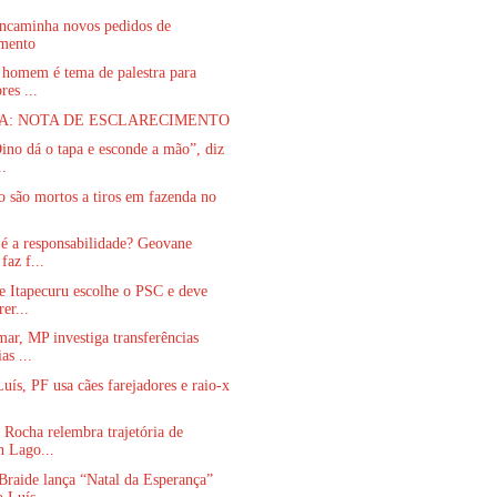
ncaminha novos pedidos de
amento
 homem é tema de palestra para
res ...
A: NOTA DE ESCLARECIMENTO
ino dá o tapa e esconde a mão”, diz
..
ho são mortos a tiros em fazenda no
é a responsabilidade? Geovane
faz f...
e Itapecuru escolhe o PSC e deve
er...
r, MP investiga transferências
as ...
ís, PF usa cães farejadores e raio-x
.
Rocha relembra trajetória de
n Lago...
raide lança “Natal da Esperança”