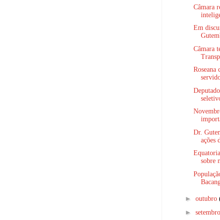
Câmara re
intelig
Em discur
Gutemb
Câmara t
Transp
Roseana c
servido
Deputado 
seletiv
Novembro
importâ
Dr. Gute
ações d
Equatori
sobre 
Populaçã
Bacang
►
outubro
►
setembr