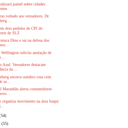
alizará painel sobre cidades
entes
so voltado aos vereadores, Dr.
erg ...
em dois pedidos de CPI do
orte de SLZ
utuca Dino e sai na defesa dos
res...
Wellington solicita anulação de
o ...
 Azul: Vereadores destacam
ncia da ...
mberg encerra outubro rosa com
e sa...
al Maranhão alerta consumidores
novo...
o organiza movimento na área Itaqui
...
(54)
o
(55)