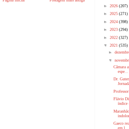
Página inicial
Postagem mais antiga
►
2026
(207)
►
2025
(271)
►
2024
(398)
►
2023
(294)
►
2022
(327)
▼
2021
(535)
►
dezemb
▼
novemb
Câmara ap
espe...
Dr. Gutem
Jornada
Professor
Flávio D
índice 
Maranhão
indolor
Gaeco rea
em l...