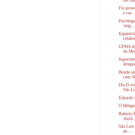
em São
Foi preso
e ras...
Psicóloga
vésp...
Equatoria
colabo
UFMA abre
do Mes
Superint
desqual
Braide an
com 30
Dia D oc
São Lu
Eduardo 
O Milagr
Roberto R
Auxíl..
São Luís 
de ...