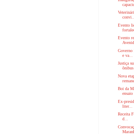
capaci
Veterinár
convi..
Evento li
fortale
Evento re
Avenid
Governo l
e va...
Justiça s
ônibus 
Nova etap
remane
Boi da M
ensaio 
Ex-presid
liter...
Receita F
d...
Convocaçã
Maranh