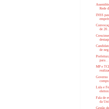
Assemblei
Rede d
INSS pass
emprést
Convocaçã
de 20..
Crescime
destaqu
Candidato
de neg.
Prefeitur
para...
MP e TCE
realiza
Governo 
compras
Lula e Fe
eleitora
Fala de e
da Uni.
Gestão de