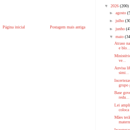
▼
2026
(200)
►
agosto
(
►
julho
(3
Página inicial
Postagem mais antiga
►
junho
(4
▼
maio
(34
Atraso n
e blo..
Ministéri
ve...
Anvisa li
simi...
Incerteza
grupo 
Base gove
redu...
Lei ampli
coloca 
Mães terã
matern
Inauguraç