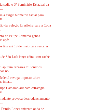
a sedia o 3º Seminário Estadual da
...
a a exigir biometria facial para
i...
o da Seleção Brasileira para a Copa
.
nto de Felipe Camarão ganha
e após ...
s têm até 19 de maio para recorrer
..
a de São Luís lança edital sem cachê
 apuram repasses milionários
dos no...
federal revoga imposto sobre
 inter...
lipe Camarão alinham estratégia
l...
studante provoca descredenciamento
..
 Danilo Lopes enfrenta onda de