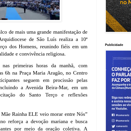
alco de mais uma grande manifestação de
rquidiocese de São Luís realiza a 10ª
Publicidade
rço dos Homens, reunindo fiéis em um
lidade e convivência religiosa.
o nas primeiras horas da manhã, com
as 6h na Praça Maria Aragão, no Centro
ticipantes seguem em procissão pelas
 incluindo a Avenida Beira-Mar, em um
ecitação do Santo Terço e reflexões
Mãe Rainha ELE veio morar entre Nós”
ano reforça a devoção mariana e busca
ipantes por meio da oração coletiva. A