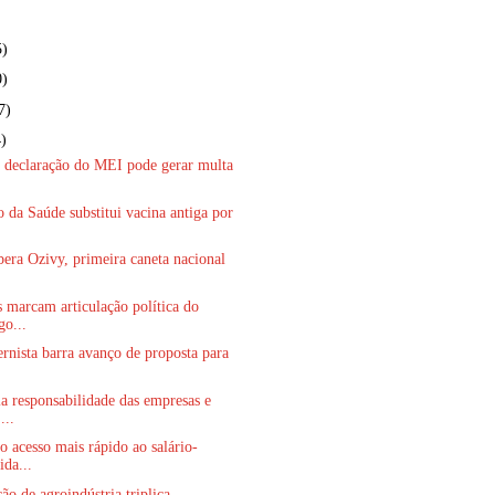
5)
0)
7)
)
a declaração do MEI pode gerar multa
.
o da Saúde substitui vacina antiga por
bera Ozivy, primeira caneta nacional
s marcam articulação política do
go...
rnista barra avanço de proposta para
a responsabilidade das empresas e
...
o acesso mais rápido ao salário-
ida...
ão de agroindústria triplica