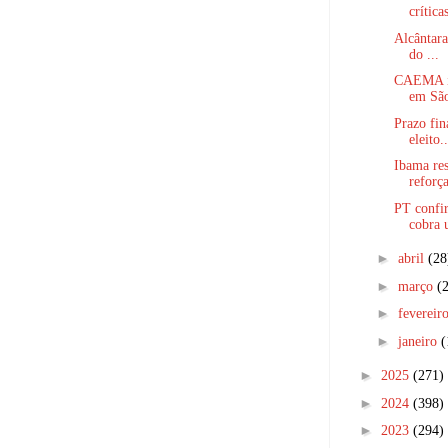
críticas
Alcântara
do ...
CAEMA in
em São
Prazo fin
eleito..
Ibama res
reforça
PT confi
cobra u
►
abril
(28
►
março
(
►
fevereir
►
janeiro
(
►
2025
(271)
►
2024
(398)
►
2023
(294)