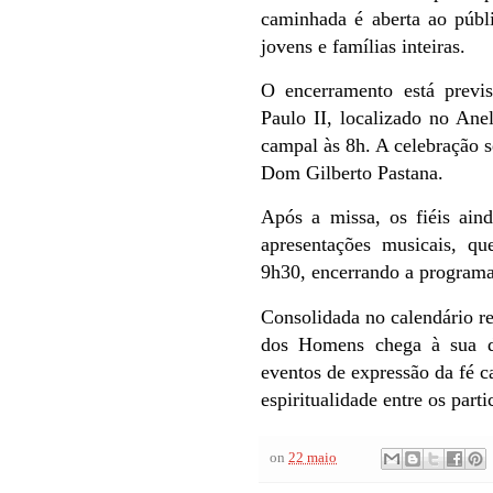
caminhada é aberta ao públ
jovens e famílias inteiras.
O encerramento está previ
Paulo II, localizado no Ane
campal às 8h. A celebração s
Dom Gilberto Pastana.
Após a missa, os fiéis ain
apresentações musicais, qu
9h30, encerrando a program
Consolidada no calendário r
dos Homens chega à sua d
eventos de expressão da fé 
espiritualidade entre os parti
on
22 maio