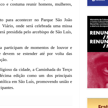
ico e costuma reunir homens, mulheres,
sto para acontecer no Parque São João
l Viário, onde será celebrada uma missa
erá presidida pelo arcebispo de São Luís,
da participam de momentos de louvor e
e devem se estender até por volta das
ação.
eligioso da cidade, a Caminhada do Terço
écima edição como um dos principais
católica em São Luís, promovendo união e
cipantes.