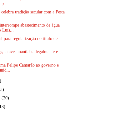
 p...
 celebra tradição secular com a Festa
terrompe abastecimento de água
 Luís...
al para regularização do título de
.
gata aves mantidas ilegalmente e
 ...
rma Felipe Camarão ao governo e
nid...
)
23)
o
(20)
13)