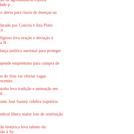
dade p...
io alerta para riscos de doenças na
.
derado por Concita e Jota Pinto
ce...
ligioso leva oração e devoção à
a B...
ança política nacional para proteger
uspende empréstimo para compra de
...
a do Sisu vai ofertar vagas
scentes...
aioba leva tradição e animação em
d...
ente José Sarney celebra trajetória
ederal libera maior lote de restituição
o histórica leva talento do
ão à Se...