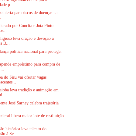
dade p...
io alerta para riscos de doenças na
.
derado por Concita e Jota Pinto
ce...
ligioso leva oração e devoção à
a B...
ança política nacional para proteger
uspende empréstimo para compra de
...
a do Sisu vai ofertar vagas
scentes...
aioba leva tradição e animação em
d...
ente José Sarney celebra trajetória
ederal libera maior lote de restituição
o histórica leva talento do
ão à Se...