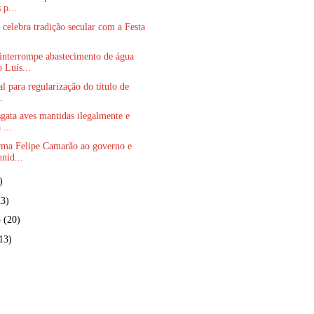
 p...
 celebra tradição secular com a Festa
terrompe abastecimento de água
 Luís...
al para regularização do título de
.
gata aves mantidas ilegalmente e
 ...
rma Felipe Camarão ao governo e
nid...
)
23)
o
(20)
13)