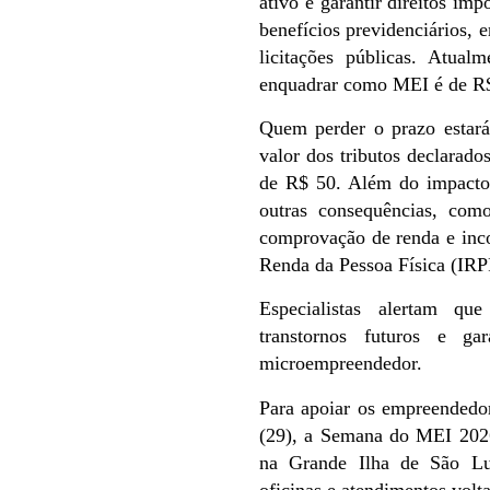
ativo e garantir direitos im
benefícios previdenciários, 
licitações públicas. Atual
enquadrar como MEI é de R$
Quem perder o prazo estará
valor dos tributos declarad
de R$ 50. Além do impacto 
outras consequências, como
comprovação de renda e inco
Renda da Pessoa Física (IRP
Especialistas alertam q
transtornos futuros e g
microempreendedor.
Para apoiar os empreendedore
(29), a Semana do MEI 2026
na Grande Ilha de São Luí
oficinas e atendimentos vol