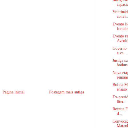
capaci
Veterinár
convi..
Evento li
fortale
Evento re
Avenid
Governo l
e va...
Justiça s
ônibus 
Nova etap
remane
Boi da M
ensaio 
Página inicial
Postagem mais antiga
Ex-presid
liter...
Receita F
d...
Convocaçã
Maranh