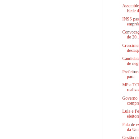
Assemblei
Rede d
INSS pass
emprést
Convocaçã
de 20..
Crescime
destaqu
Candidato
de neg.
Prefeitur
para...
MP e TCE
realiza
Governo 
compras
Lula e Fe
eleitora
Fala de e
da Uni.
Gestão de