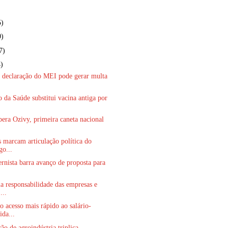
5)
0)
7)
)
a declaração do MEI pode gerar multa
.
o da Saúde substitui vacina antiga por
bera Ozivy, primeira caneta nacional
s marcam articulação política do
go...
rnista barra avanço de proposta para
a responsabilidade das empresas e
...
o acesso mais rápido ao salário-
ida...
ão de agroindústria triplica