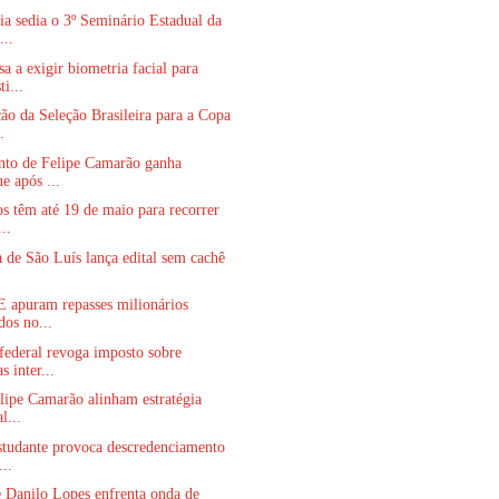
a sedia o 3º Seminário Estadual da
...
a a exigir biometria facial para
i...
o da Seleção Brasileira para a Copa
.
nto de Felipe Camarão ganha
e após ...
s têm até 19 de maio para recorrer
..
a de São Luís lança edital sem cachê
 apuram repasses milionários
dos no...
federal revoga imposto sobre
 inter...
lipe Camarão alinham estratégia
l...
studante provoca descredenciamento
..
 Danilo Lopes enfrenta onda de