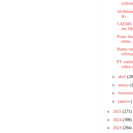
críticas
Alcântara
do ...
CAEMA in
em São
Prazo fin
eleito..
Ibama res
reforça
PT confi
cobra u
►
abril
(28
►
março
(
►
fevereir
►
janeiro
(
►
2025
(271)
►
2024
(398)
►
2023
(294)