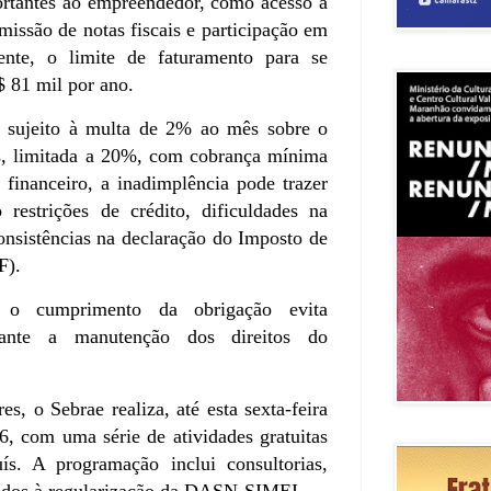
portantes ao empreendedor, como acesso a
emissão de notas fiscais e participação em
mente, o limite de faturamento para se
 81 mil por ano.
 sujeito à multa de 2% ao mês sobre o
os, limitada a 20%, com cobrança mínima
financeiro, a inadimplência pode trazer
 restrições de crédito, dificuldades na
nsistências na declaração do Imposto de
F).
ue o cumprimento da obrigação evita
arante a manutenção dos direitos do
s, o Sebrae realiza, até esta sexta-feira
, com uma série de atividades gratuitas
s. A programação inclui consultorias,
tados à regularização da DASN-SIMEI.