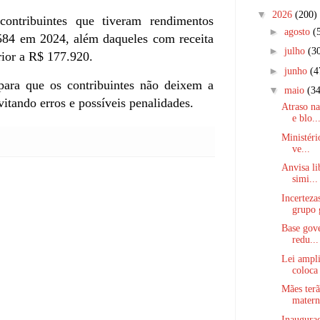
▼
2026
(200)
ontribuintes que tiveram rendimentos
►
agosto
(
.584 em 2024, além daqueles com receita
►
julho
(3
rior a R$ 177.920.
►
junho
(4
 para que os contribuintes não deixem a
▼
maio
(34
vitando erros e possíveis penalidades.
Atraso n
e blo..
Ministéri
ve...
Anvisa li
simi...
Incerteza
grupo 
Base gove
redu...
Lei ampli
coloca 
Mães terã
matern
Inauguraç