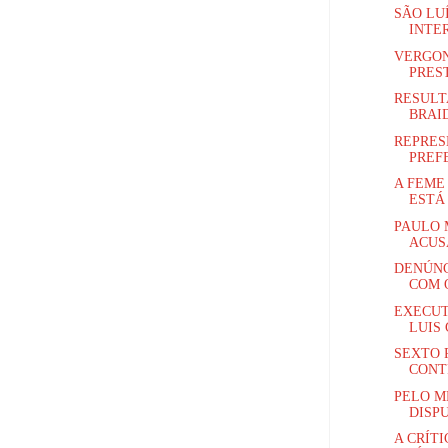
SÃO LU
INTER
VERGON
PREST
RESULT
BRAID
REPRES
PREFE
A FEME
ESTÁ
PAULO 
ACUS
DENÚNC
COM O
EXECUT
LUIS 
SEXTO 
CONTR
PELO M
DISPU
A CRÍT