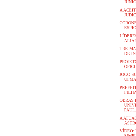
JÚNIO
A ACEI
JUDIC
CORONE
ESPI
LÍDERE
ALIAD
TRE-MA
DE IN
PROJET
OFICI
JOGO S
UFMA 
PREFEI
FILHA
OBRAS 
UNIV
PAUL.
A ATUA
ASTR
VÍDEO: 
SIMPL