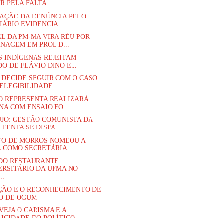
R PELA FALTA...
TAÇÃO DA DENÚNCIA PELO
IÁRIO EVIDENCIA ...
L DA PM-MA VIRA RÉU POR
ONAGEM EM PROL D...
S INDÍGENAS REJEITAM
O DE FLÁVIO DINO E...
 DECIDE SEGUIR COM O CASO
ELEGIBILIDADE...
O REPRESENTA REALIZARÁ
NA COM ENSAIO FO...
UJO: GESTÃO COMUNISTA DA
TENTA SE DISFA...
TO DE MORROS NOMEOU A
 COMO SECRETÁRIA ...
DO RESTAURANTE
ERSITÁRIO DA UFMA NO
..
ÇÃO E O RECONHECIMENTO DE
O DE OGUM
VEJA O CARISMA E A
ICIDADE DO POLÍTICO...