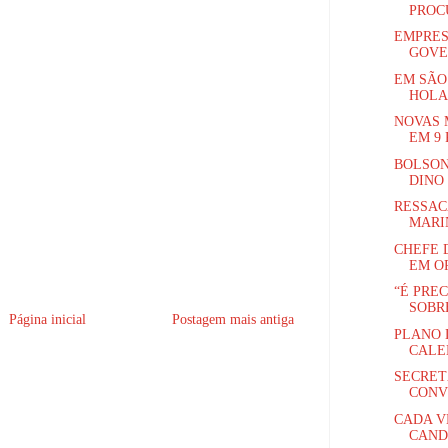
PROCU
EMPRES
GOVE
EM SÃO
HOLA
NOVAS 
EM 9 
BOLSON
DINO
RESSAC
MARI
CHEFE 
EM O
“É PRE
SOBRE
Página inicial
Postagem mais antiga
PLANO 
CALE
SECRET
CONV
CADA V
CAND