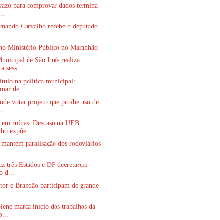
prazo para comprovar dados termina
..
ernando Carvalho recebe o deputado
...
no Ministério Público no Maranhão
nicipal de São Luís realiza
a sess...
tulo na política municipal:
mar de ...
de votar projeto que proíbe uso de
..
 em ruínas: Descaso na UEB
ho expõe ...
 mantém paralisação dos rodoviários
.
z três Estados e DF decretarem
o d...
tor e Brandão participam de grande
..
lene marca início dos trabalhos da
...