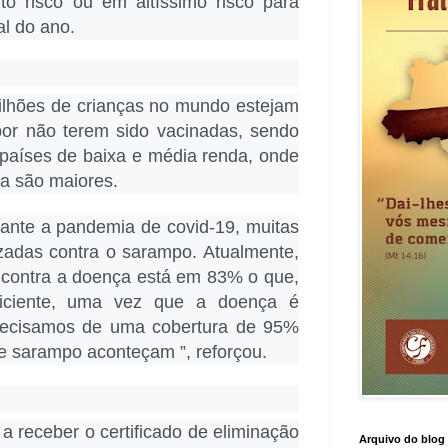
to risco ou em altíssimo risco para
al do ano.
lhões de crianças no mundo estejam
por não terem sido vacinadas, sendo
países de baixa e média renda, onde
ça são maiores.
ante a pandemia de covid-19, muitas
zadas contra o sarampo. Atualmente,
l contra a doença está em 83% o que,
ficiente, uma vez que a doença é
Precisamos de uma cobertura de 95%
e sarampo aconteçam ”, reforçou.
a receber o certificado de eliminação
Arquivo do blog