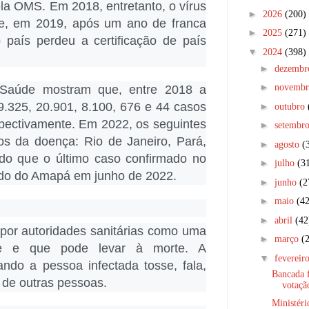
la OMS. Em 2018, entretanto, o vírus
►
2026
(200)
s e, em 2019, após um ano de franca
►
2025
(271)
 país perdeu a certificação de país
▼
2024
(398)
►
dezemb
►
novemb
 Saúde mostram que, entre 2018 a
9.325, 20.901, 8.100, 676 e 44 casos
►
outubro
spectivamente. Em 2022, os seguintes
►
setembr
os da doença: Rio de Janeiro, Pará,
►
agosto
(
o que o último caso confirmado no
►
julho
(3
tado do Amapá em junho de 2022.
►
junho
(2
►
maio
(42
►
abril
(42
 por autoridades sanitárias como uma
►
março
(
ve e que pode levar à morte. A
▼
fevereir
ndo a pessoa infectada tosse, fala,
Bancada f
o de outras pessoas.
votação
Ministéri