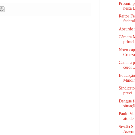
Prouni: 
nesta t.
Reitor F
federal
Absurdo 
Câmara Mu
primeir
Novo capí
Creuza
Câmara po
cerol .
Educação
Mindin
Sindicato
previ..
Dengue fa
situaçã
Paulo Vic
ato de.
Sessão So
Assemb