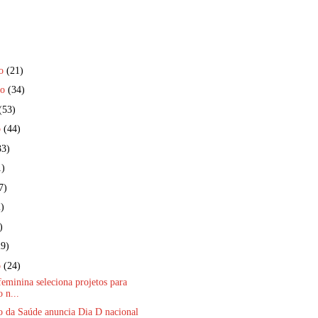
ro
(21)
ro
(34)
(53)
o
(44)
33)
1)
7)
)
)
29)
o
(24)
eminina seleciona projetos para
 n...
o da Saúde anuncia Dia D nacional