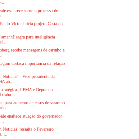
...
ale esclarece sobre o processo de
...
Paulo Victor inicia projeto Cesta do
.
amanhã regra para inteligência
al...
mberg recebe mensagens de carinho e
..
Ogum destaca importância da relação
.
 Notícias’ - Vice-presidente da
A ab...
Estratégica: UFMA e Deputado
 traba...
ta para aumento de casos de sarampo
ndo
ale enaltece atuação do governador
...
 Notícias’ ressalta o Fevereiro
, ...