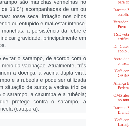
 sarampo são manchas vermelhas no
para co
ma de 38,5°) acompanhadas de um ou
Iracema V
escolha
mas: tosse seca, irritação nos olhos
Vereador 
rrendo ou entupido e mal-estar intenso.
Povo..
 manchas, a persistência da febre é
TSE vota 
 indicar gravidade, principalmente em
artifici
os.
Dr. Gute
apoio .
e evitar o sarampo, de acordo com o
Astro de 
entre..
r meio da vacinação. Atualmente, três
‘Café com
inem a doença: a vacina dupla viral,
OAB/M
mpo e a rubéola e pode ser utilizada
Aliança 
 situação de surto; a vacina tríplice
Federal
ra o sarampo, a caxumba e a rubéola;
OMS aler
no mu
, que protege contra o sarampo, a
Iracema V
icela (catapora).
Brandã
‘Café com
Laranja