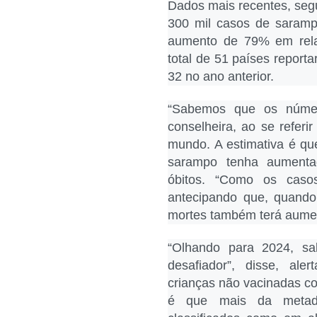
Dados mais recentes, se
300 mil casos de saramp
aumento de 79% em rela
total de 51 países report
32 no ano anterior.
“Sabemos que os númer
conselheira, ao se referi
mundo. A estimativa é q
sarampo tenha aumenta
óbitos. “Como os cas
antecipando que, quand
mortes também terá aume
“Olhando para 2024, s
desafiador”, disse, al
crianças não vacinadas c
é que mais da metad