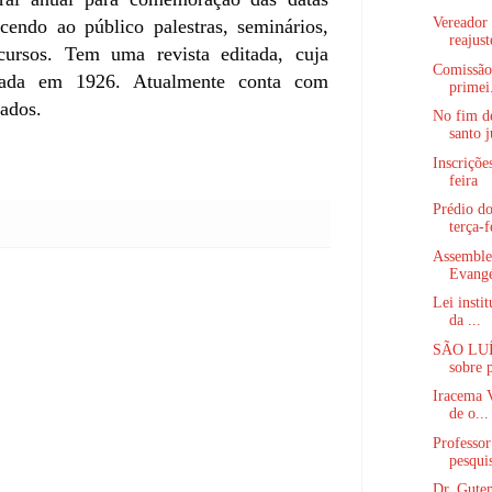
Vereador 
ecendo ao público palestras, seminários,
reajust
cursos. Tem uma revista editada, cuja
Comissão
icada em 1926. Atualmente conta com
primei.
tados.
No fim d
santo j
Inscriçõe
feira
Prédio d
terça-f
Assemble
Evangé
Lei insti
da ...
SÃO LUÍ
sobre 
Iracema V
de o...
Professo
pesquis
Dr. Gutem