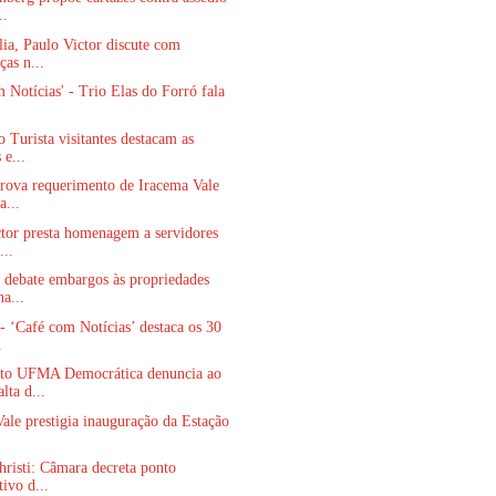
..
ia, Paulo Victor discute com
ças n...
 Notícias' - Trio Elas do Forró fala
 Turista visitantes destacam as
 e...
rova requerimento de Iracema Vale
a...
tor presta homenagem a servidores
...
 debate embargos às propriedades
na...
- ‘Café com Notícias’ destaca os 30
.
o UFMA Democrática denuncia ao
lta d...
ale prestigia inauguração da Estação
risti: Câmara decreta ponto
tivo d...