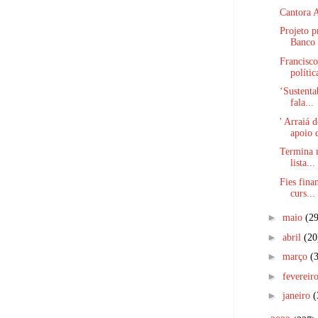
Cantora A
Projeto p
Banco 
Francisco
polític
‘Sustenta
fala...
' Arraiá 
apoio d
Termina n
lista...
Fies fina
curs...
►
maio
(29
►
abril
(20
►
março
(
►
fevereir
►
janeiro
(