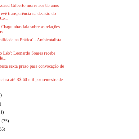
strud Gilberto morre aos 83 anos
revê transparência na decisão do
Ce...
 Chaguinhas fala sobre as relações
as
bilidade na Prática’ - Ambientalista
do Léo': Leonardo Soares recebe
e...
esta sexta prazo para convocação de
nciará até R$ 60 mil por semestre de
)
)
31)
o
(35)
35)