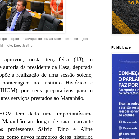
to que propõe a realização de sessão solene em homenagem ao
M Foto: Dney Justino
Publicidade
 aprovou, nesta terça-feira (13), o
 autoria da presidente da Casa, deputada
opõe a realização de uma sessão solene,
homenagem ao Instituto Histórico e
(IHGM) por seus preparativos para o
antes serviços prestados ao Maranhão.
IHGM tem dado uma importantíssima
o Maranhão ao longo de sua marcante
 os professores Sálvio Dino e Aline
os como novos membros dessa histórica