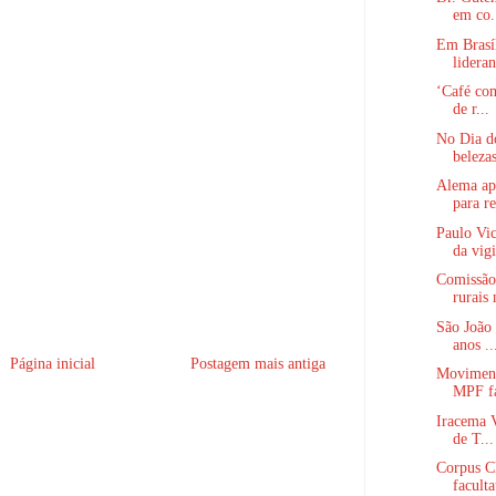
em co.
Em Brasíl
lideran
‘Café com
de r...
No Dia do
belezas
Alema ap
para re
Paulo Vic
da vigi
Comissão
rurais 
São João 
anos ..
Página inicial
Postagem mais antiga
Moviment
MPF fa
Iracema V
de T...
Corpus Ch
faculta