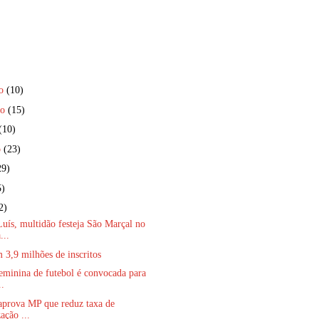
ro
(10)
ro
(15)
(10)
o
(23)
29)
5)
2)
ís, multidão festeja São Marçal no
...
3,9 milhões de inscritos
eminina de futebol é convocada para
..
aprova MP que reduz taxa de
zação ...