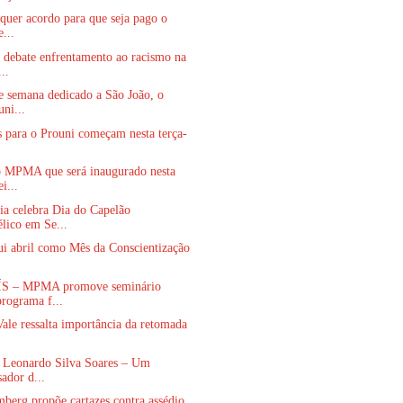
quer acordo para que seja pago o
e...
 debate enfrentamento ao racismo na
..
e semana dedicado a São João, o
uni...
s para o Prouni começam nesta terça-
o MPMA que será inaugurado nesta
ei...
ia celebra Dia do Capelão
lico em Se...
tui abril como Mês da Conscientização
S – MPMA promove seminário
programa f...
ale ressalta importância da retomada
r Leonardo Silva Soares – Um
ador d...
berg propõe cartazes contra assédio