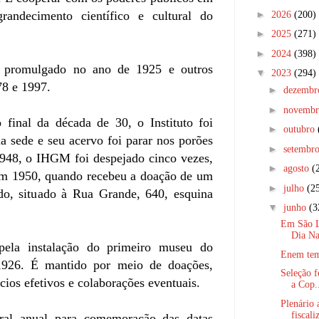
►
andecimento científico e cultural do
2026
(200)
►
2025
(271)
►
2024
(398)
o promulgado no ano de 1925 e outros
▼
2023
(294)
78 e 1997.
►
dezemb
►
novemb
final da década de 30, o Instituto foi
►
outubro
a sede e seu acervo foi parar nos porões
►
setembr
948, o IHGM foi despejado cinco vezes,
►
agosto
(
 em 1950, quando recebeu a doação de um
►
julho
(2
o, situado à Rua Grande, 640, esquina
▼
junho
(3
Em São Lu
Dia Na
ela instalação do primeiro museu do
Enem tem 
926. É mantido por meio de doações,
Seleção f
cios efetivos e colaborações eventuais.
a Cop.
Plenário 
fiscali
ural anual para comemoração das datas