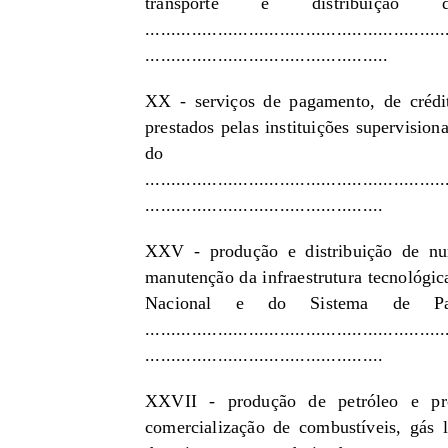
transporte e distribuição
..........................................................
...............................................
XX - serviços de pagamento, de crédi
prestados pelas instituições supervisio
do Bra
..........................................................
..............................................
XXV - produção e distribuição de nu
manutenção da infraestrutura tecnológic
Nacional e do Sistema de Paga
..........................................................
..............................................
XXVII - produção de petróleo e pro
comercialização de combustíveis, gás l