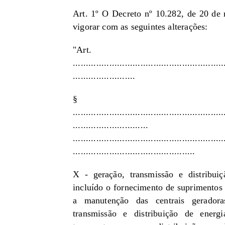
Art. 1º O Decreto nº 10.282, de 20 de
vigorar com as seguintes alterações:
"Art.
..........................................................
........................
§ 
..........................................................
.............................
..........................................................
...............................................
X - geração, transmissão e distribuiç
incluído o fornecimento de suprimentos
a manutenção das centrais gerador
transmissão e distribuição de energ