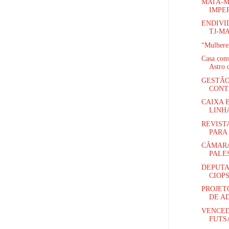
MATA-M
IMPER
ENDIVI
TJ-MA
“Mulheres
Casa con
Astro d
GESTÃO
CONT
CAIXA 
LINH
REVIST
PARA 
CÂMARA
PALE
DEPUTA
CIOPS
PROJET
DE AD
VENCED
FUTS