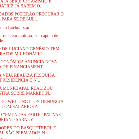
ATA SÉRIE C: SAMPAIO E
ATRIZ JÁ SABEM O...
DADOS PODERÃO PROCURAR O
 PARA SE REGUL...
 no futebol, sim!”
struída em mutirão, com apoio de
e...
 DE LUCIANO GENÉSIO TEM
RATOS MILHONÁRIO...
ECONÔMICA ANUNCIA NOVA
A DE FINANCIAMENT...
A VEJA REALIZA PESQUISA
PRESIDENCIA E N...
 MUNICIAPAL REALIZOU
STRA SOBRE MARKETIN...
DO WELLINGTTON DENUNCIA
 COM SALÁRIOS A...
O "EMENDAS PARTICIPATIVAS"
RIANO SARNEY...
ORES DO BASQUETEBOL E
AL SÃO PREMIADOS N...