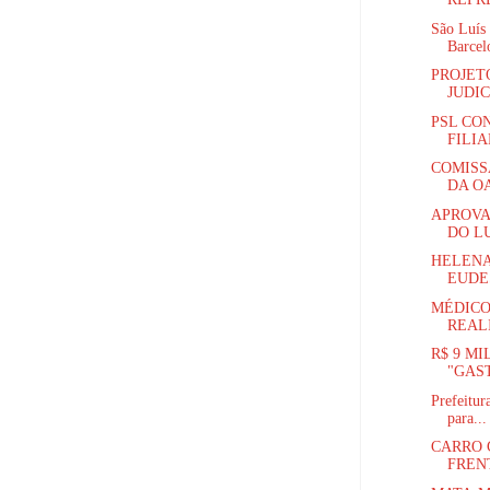
São Luís 
Barcel
PROJET
JUDIC
PSL CO
FILIA
COMISS
DA O
APROVA
DO LU
HELENA
EUDE
MÉDICO
REAL
R$ 9 M
"GAST
Prefeitur
para...
CARRO 
FREN