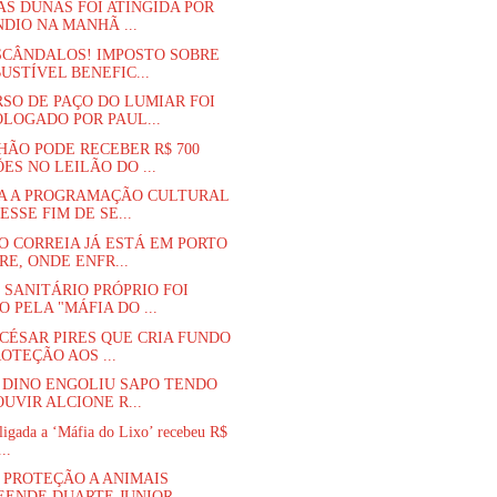
AS DUNAS FOI ATINGIDA POR
DIO NA MANHÃ ...
SCÂNDALOS! IMPOSTO SOBRE
USTÍVEL BENEFIC...
SO DE PAÇO DO LUMIAR FOI
LOGADO POR PAUL...
ÃO PODE RECEBER R$ 700
ES NO LEILÃO DO ...
A A PROGRAMAÇÃO CULTURAL
ESSE FIM DE SE...
O CORREIA JÁ ESTÁ EM PORTO
E, ONDE ENFR...
 SANITÁRIO PRÓPRIO FOI
 PELA "MÁFIA DO ...
 CÉSAR PIRES QUE CRIA FUNDO
OTEÇÃO AOS ...
 DINO ENGOLIU SAPO TENDO
UVIR ALCIONE R...
ligada a ‘Máfia do Lixo’ recebeu R$
..
 PROTEÇÃO A ANIMAIS
EENDE DUARTE JUNIOR ...