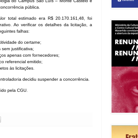
iologia do Campus São Luís – Monte Castelo e
concorrência pública.
or total estimado era R$ 20.170.161,48, foi
ativo. Ao verificar os detalhes da licitação, a
guintes falhas:
titividade do certame;
sem justificativa;
eços apenas com fornecedores;
co referencial emitido;
tos às licitações.
ontroladoria decidiu suspender a concorrência.
ido pela CGU.