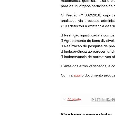
matemática, química, física e b
para os 19 órgãos partícipes da 
O Pregão nº 002/2018, cujo val
analisado via processo administr
CGU detectou a existência das se
 Restrição injustificada à compe
 Agrupamento de itens divisíveis 
 Realização de pesquisa de pr
 Inobservância ao parecer jurídi
 Inobservância de normativos afe
Diante dos erros verificados, a c
Confira
aqui
o documento produz
on
22 agosto
Nenhum comentário: