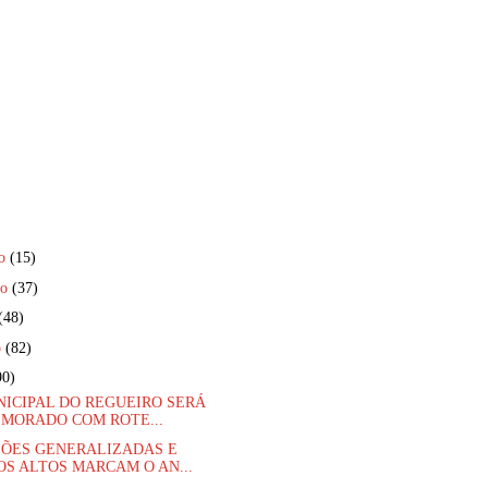
ro
(15)
ro
(37)
(48)
o
(82)
90)
NICIPAL DO REGUEIRO SERÁ
MORADO COM ROTE...
ÕES GENERALIZADAS E
OS ALTOS MARCAM O AN...