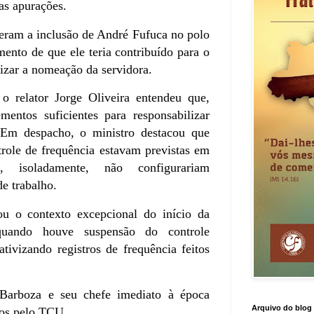
s apurações.
eram a inclusão de André Fufuca no polo
ento de que ele teria contribuído para o
izar a nomeação da servidora.
 o relator Jorge Oliveira entendeu que,
entos suficientes para responsabilizar
 Em despacho, o ministro destacou que
role de frequência estavam previstas em
 isoladamente, não configurariam
e trabalho.
u o contexto excepcional do início da
uando houve suspensão do controle
lativizando registros de frequência feitos
Barboza e seu chefe imediato à época
Arquivo do blog
dos pelo TCU.