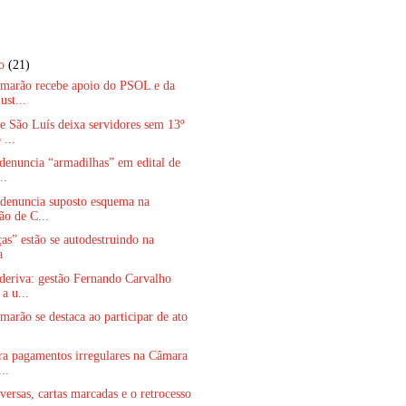
ro
(21)
amarão recebe apoio do PSOL e da
ust...
 São Luís deixa servidores sem 13º
...
denuncia “armadilhas” em edital de
..
 denuncia suposto esquema na
ão de C...
as” estão se autodestruindo na
a
eriva: gestão Fernando Carvalho
a u...
marão se destaca ao participar de ato
a pagamentos irregulares na Câmara
...
rversas, cartas marcadas e o retrocesso