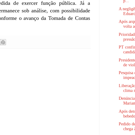
p...
dida de exercer função pública. Já a
A neglig
ermanece sob análise, com possibilidade
Eduard
onforme o avanço da Tomada de Contas
Após arq
volta a
Priorida
pressão
PT confi
candida
President
de viol
Pesquisa 
impeac
Liberação
clima n
Denúncia 
Marian
Após den
bebedo
Pedido de
chega 