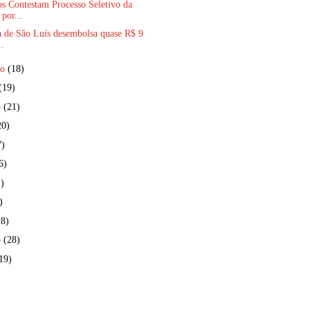
s Contestam Processo Seletivo da
por...
a de São Luís desembolsa quase R$ 9
..
ro
(18)
(19)
o
(21)
20)
7)
6)
)
)
18)
o
(28)
19)