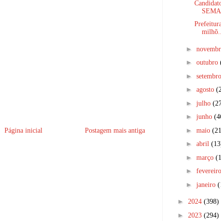
Candidato
SEMA 
Prefeitur
milhõ.
►
novemb
►
outubro
►
setembr
►
agosto
(
►
julho
(2
►
junho
(4
►
maio
(21
Página inicial
Postagem mais antiga
►
abril
(13
►
março
(
►
fevereir
►
janeiro
(
►
2024
(398)
►
2023
(294)