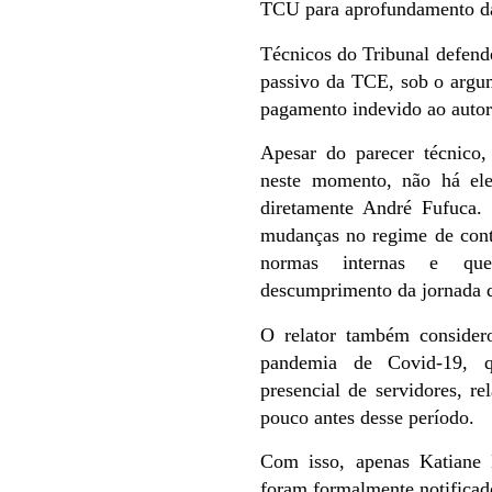
TCU para aprofundamento da
Técnicos do Tribunal defend
passivo da TCE, sob o argum
pagamento indevido ao autor
Apesar do parecer técnico,
neste momento, não há elem
diretamente André Fufuca.
mudanças no regime de cont
normas internas e que,
descumprimento da jornada d
O relator também considero
pandemia de Covid-19, q
presencial de servidores, re
pouco antes desse período.
Com isso, apenas Katiane 
foram formalmente notifica