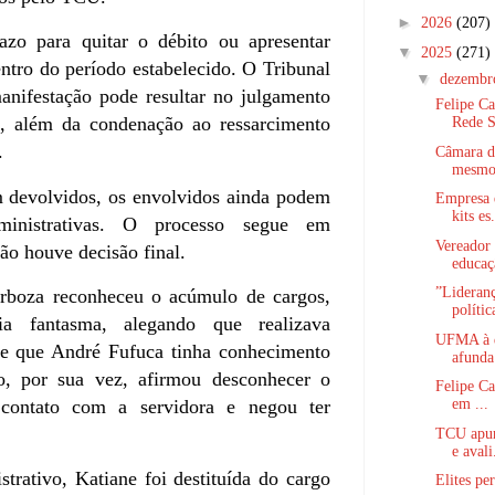
►
2026
(207)
azo para quitar o débito ou apresentar
▼
2025
(271)
ntro do período estabelecido. O Tribunal
▼
dezemb
anifestação pode resultar no julgamento
Felipe C
s, além da condenação ao ressarcimento
Rede S
.
Câmara de
mesmo 
 devolvidos, os envolvidos ainda podem
Empresa 
kits es.
dministrativas. O processo segue em
Vereador
ão houve decisão final.
educaç
”Lideranç
rboza reconheceu o acúmulo de cargos,
polític
ia fantasma, alegando que realizava
UFMA à d
 e que André Fufuca tinha conhecimento
afunda 
o, por sua vez, afirmou desconhecer o
Felipe Ca
em ...
 contato com a servidora e negou ter
TCU apur
e avali
trativo, Katiane foi destituída do cargo
Elites pe