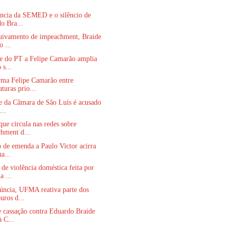
ência da SEMED e o silêncio de
o Bra...
uivamento de impeachment, Braide
o ...
de do PT a Felipe Camarão amplia
 s...
rma Felipe Camarão entre
turas prio...
e da Câmara de São Luís é acusado
...
que circula nas redes sobre
hment d...
 de emenda a Paulo Victor acirra
a...
de violência doméstica feita por
a ...
úncia, UFMA reativa parte dos
uros d...
 cassação contra Eduardo Braide
à C...