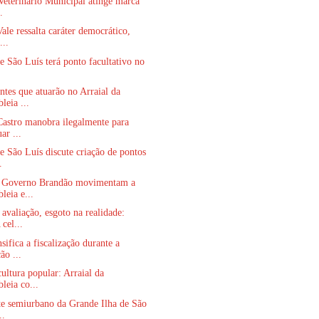
Veterinário Municipal atinge marca
.
ale ressalta caráter democrático,
...
 São Luís terá ponto facultativo no
.
tes que atuarão no Arraial da
leia ...
Castro manobra ilegalmente para
ar ...
 São Luís discute criação de pontos
.
 Governo Brandão movimentam a
leia e...
 avaliação, esgoto na realidade:
el...
sifica a fiscalização durante a
ão ...
cultura popular: Arraial da
leia co...
te semiurbano da Grande Ilha de São
..