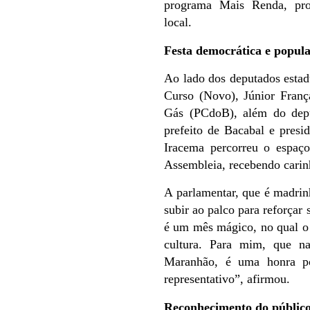
programa Mais Renda, pr
local.
Festa democrática e popul
Ao lado dos deputados esta
Curso (Novo), Júnior Fran
Gás (PCdoB), além do depu
prefeito de Bacabal e pres
Iracema percorreu o espaç
Assembleia, recebendo carin
A parlamentar, que é madrinh
subir ao palco para reforçar
é um mês mágico, no qual o
cultura. Para mim, que n
Maranhão, é uma honra po
representativo”, afirmou.
Reconhecimento do público