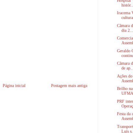
Hospital 
histór..
Iracema V
cultura
Câmara de
dia 2..
Comercian
Assemb
Geraldo 
continu
Câmara de
de ap..
Ações do
Assemb
Página inicial
Postagem mais antiga
Brilho na
UFMA c
PRF inten
Operaç
Festa da 
Assemb
Transpor
Luís s.