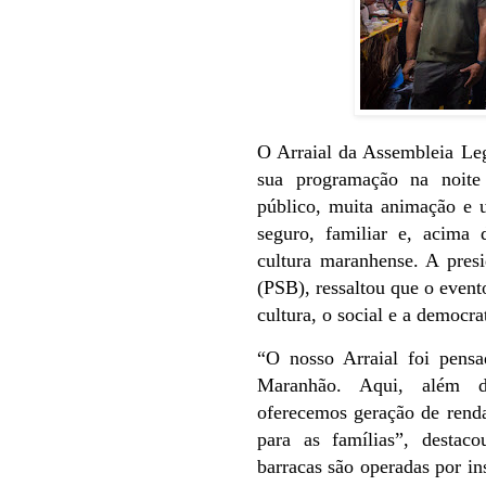
O Arraial da Assembleia Leg
sua programação na noite
público, muita animação e 
seguro, familiar e, acima
cultura maranhense. A pres
(PSB), ressaltou que o even
cultura, o social e a democra
“O nosso Arraial foi pens
Maranhão. Aqui, além d
oferecemos geração de renda
para as famílias”, destac
barracas são operadas por ins