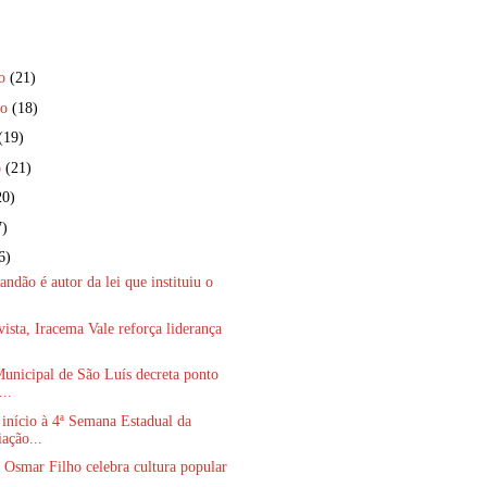
ro
(21)
ro
(18)
(19)
o
(21)
20)
7)
6)
andão é autor da lei que instituiu o
ista, Iracema Vale reforça liderança
unicipal de São Luís decreta ponto
...
início à 4ª Semana Estadual da
ação...
Osmar Filho celebra cultura popular
.