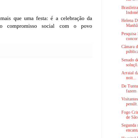
Brasileir
Indonés
mais que uma festa: é a celebração da
Helena Du
 do compromisso social com o povo
Manhã’
Pesquisa 
concorr
Câmara de
pública
Senado de
soluçõ.
Arraial d
noit...
De Tuntum
fazem 
Visitante
penúlt.
Fogo Cri
de São
Segunda n
encant