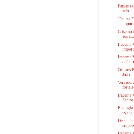
Faixas ex
selo ...
‘Pautas F
import.
Crise no 
aos c..
Iracema V
importa
Iracema V
defenso
Orleans B
João ..
Vereador
fortale
Iracema V
Santos 
Ecologia 
espaço 
De suplen
emposs
Iracema V