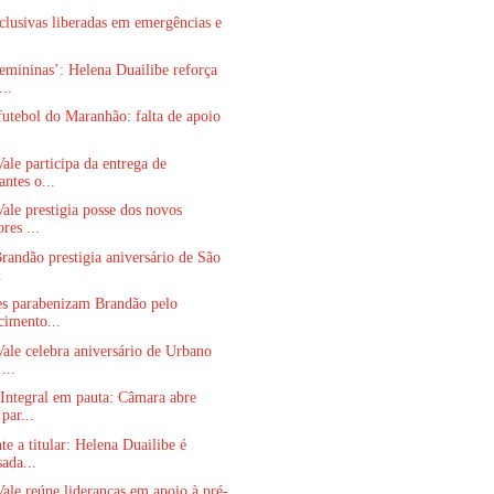
clusivas liberadas em emergências e
emininas’: Helena Duailibe reforça
..
futebol do Maranhão: falta de apoio
.
ale participa da entrega de
ntes o...
ale prestigia posse dos novos
res ...
randão prestigia aniversário de São
.
es parabenizam Brandão pelo
cimento...
ale celebra aniversário de Urbano
...
Integral em pauta: Câmara abre
par...
te a titular: Helena Duailibe é
ada...
ale reúne lideranças em apoio à pré-