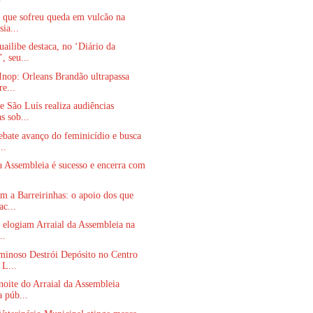
a que sofreu queda em vulcão na
ia...
ailibe destaca, no ‘Diário da
, seu...
Inop: Orleans Brandão ultrapassa
e...
 São Luís realiza audiências
s sob...
bate avanço do feminicídio e busca
..
a Assembleia é sucesso e encerra com
 a Barreirinhas: o apoio dos que
ac...
s elogiam Arraial da Assembleia na
..
minoso Destrói Depósito no Centro
 L...
oite do Arraial da Assembleia
a púb...