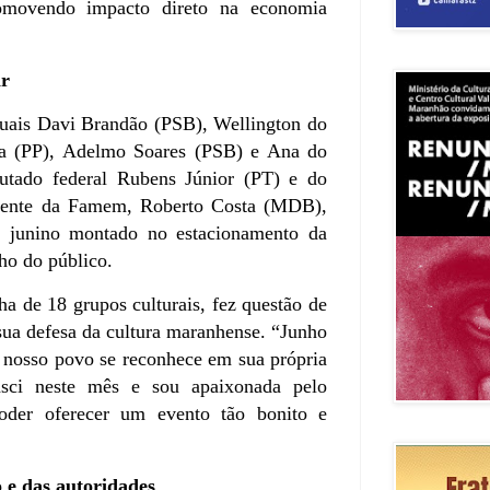
omovendo impacto direto na economia
ar
duais Davi Brandão (PSB), Wellington do
ça (PP), Adelmo Soares (PSB) e Ana do
tado federal Rubens Júnior (PT) e do
idente da Famem, Roberto Costa (MDB),
o junino montado no estacionamento da
ho do público.
a de 18 grupos culturais, fez questão de
 sua defesa da cultura maranhense. “Junho
 nosso povo se reconhece em sua própria
asci neste mês e sou apaixonada pelo
der oferecer um evento tão bonito e
 e das autoridades