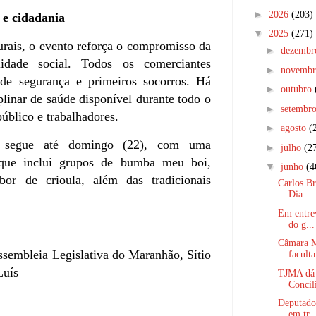
►
2026
(203)
 e cidadania
▼
2025
(271)
urais, o evento reforça o compromisso da
►
dezemb
idade social. Todos os comerciantes
►
novemb
de segurança e primeiros socorros. Há
►
outubro
linar de saúde disponível durante todo o
►
setembr
úblico e trabalhadores.
►
agosto
(
a segue até domingo (22), com uma
►
julho
(2
 que inclui grupos de bumba meu boi,
▼
junho
(4
bor de crioula, além das tradicionais
Carlos Br
Dia ...
Em entrev
do g...
Câmara M
sembleia Legislativa do Maranhão, Sítio
faculta
Luís
TJMA dá 
Concili
Deputado 
em tr..