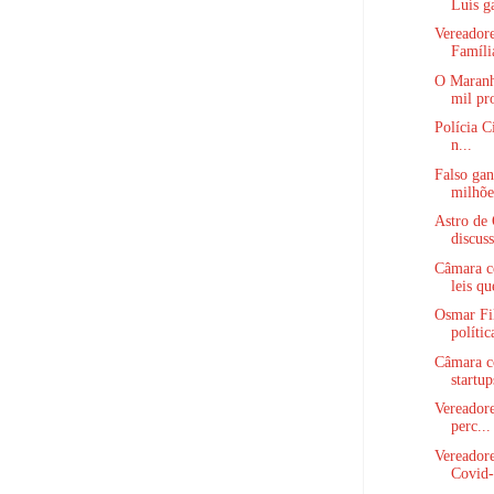
Luís ga
Vereadore
Família
O Maranhã
mil pro
Polícia C
n...
Falso gan
milhões
Astro de
discuss
Câmara c
leis qu
Osmar Fi
polític
Câmara c
startup
Vereadore
perc...
Vereadore
Covid