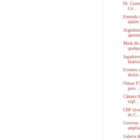
Dr. Gutem
Cri...
Emenda d
ajudar.
Argentina
apresen
Musk diz
qualque
Jogadore
históri
Eventos c
desloc.
Osmar Fi
para ..
Câmara Mu
expl...
CBF divul
do C...
Governo 
amplia
Galeria d