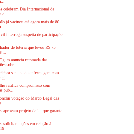
...
s celebram Dia Internacional da
 e...
o já vacinou até agora mais de 80
...
ivil interroga suspeita de participação
hador de loteria que levou R$ 73
 ...
 Ogum anuncia retomada das
ões sobr...
elebra semana da enfermagem com
e g...
lho ratifica compromisso com
as púb...
onclui votação do Marco Legal das
s
s aprovam projeto de lei que garante
s solicitam ações em relação à
-19