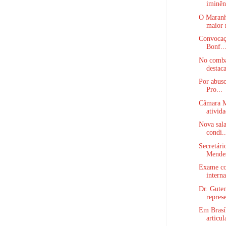
iminênc
O Maranhã
maior 
Convocaçã
Bonf..
No comba
destaca
Por abuso
Pro...
Câmara M
ativida
Nova sala
condi..
Secretári
Mendes
Exame co
interna
Dr. Gute
represe
Em Brasíl
articul