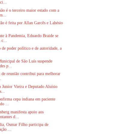
i...
o é o terceiro maior estado com a
m...
o é feita por Allan Garcês e Lahésio
.
te à Pandemia, Eduardo Braide se
 c...
 de poder político e de autoridade, a
unicipal de São Luís suspende
des p...
 de reunião contribui para melhorar
.
o Junior Vieira e Deputado Aluísio
...
nfirma cepa indiana em paciente
do ...
mberg manifesta apoio aos
ntantes d...
ia, Osmar Filho participa de
ação ...