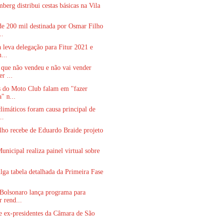
berg distribui cestas básicas na Vila
e 200 mil destinada por Osmar Filho
..
 leva delegação para Fitur 2021 e
...
 que não vendeu e não vai vender
r ...
s do Moto Club falam em "fazer
a" n...
limáticos foram causa principal de
..
lho recebe de Eduardo Braide projeto
.
nicipal realiza painel virtual sobre
ga tabela detalhada da Primeira Fase
Bolsonaro lança programa para
r rend...
e ex-presidentes da Câmara de São