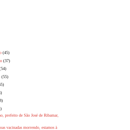
ro
(45)
ro
(37)
(54)
o
(55)
65)
4)
8)
)
ho, prefeito de São José de Ribamar,
oas vacinadas morrendo, estamos à