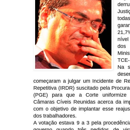
derr
Just
toda
gara
21,7
níve
dos
Mini
TCE-
Na s
dese
começaram a julgar um Incidente de 
Repetitiva (IRDR) suscitado pela Procur
(PGE) para que a Corte uniformize
Câmaras Cíveis Reunidas acerca da im
com o objetivo de implantar esse reaju
dos trabalhadores.
A votação estava 9 a 3 pela procedênc
governo quando três pedidos de vis