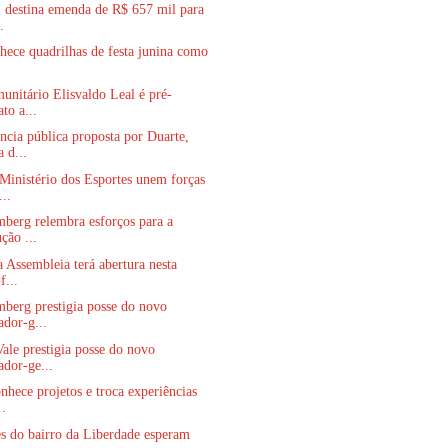
. destina emenda de R$ 657 mil para
.
hece quadrilhas de festa junina como
.
unitário Elisvaldo Leal é pré-
to a...
cia pública proposta por Duarte,
 d...
inistério dos Esportes unem forças
...
berg relembra esforços para a
ção ...
a Assembleia terá abertura nesta
f...
berg prestigia posse do novo
ador-g...
ale prestigia posse do novo
ador-ge...
nhece projetos e troca experiências
..
s do bairro da Liberdade esperam