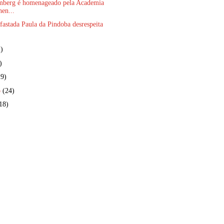
mberg é homenageado pela Academia
en...
afastada Paula da Pindoba desrespeita
)
)
29)
o
(24)
18)