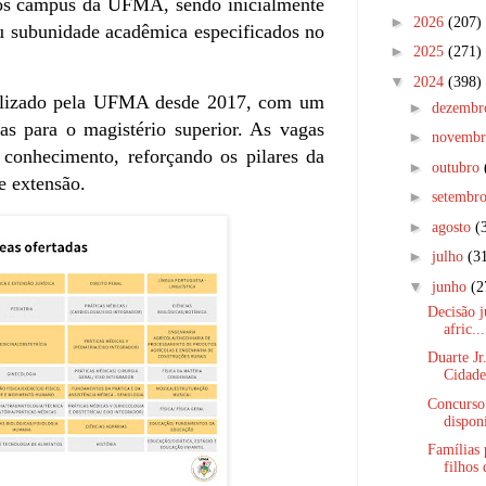
os câmpus da UFMA, sendo inicialmente
►
2026
(207)
u subunidade acadêmica especificados no
►
2025
(271)
▼
2024
(398)
ealizado pela UFMA desde 2017, com um
►
dezemb
as para o magistério superior. As vagas
►
novemb
 conhecimento, reforçando os pilares da
►
outubro
 e extensão.
►
setembr
►
agosto
(
►
julho
(3
▼
junho
(2
Decisão j
afric...
Duarte J
Cidade’
Concurso
disponí
Famílias 
filhos 