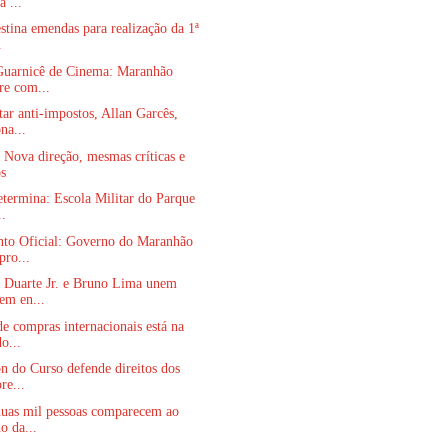
a ...
stina emendas para realização da 1ª
.
 Guarnicê de Cinema: Maranhão
re com...
ar anti-impostos, Allan Garcês,
na...
ova direção, mesmas críticas e
os
etermina: Escola Militar do Parque
..
to Oficial: Governo do Maranhão
pro...
 Duarte Jr. e Bruno Lima unem
 em en...
e compras internacionais está na
o...
n do Curso defende direitos dos
re...
duas mil pessoas comparecem ao
o da...