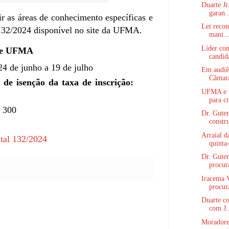
Duarte Jr
garan..
r as áreas de conhecimento específicas e
Lei recon
132/2024 disponível no site da UFMA.
mani..
Líder com
nte UFMA
candida
4 de junho a 19 de julho
Em audiên
Câmara
o de isenção da taxa de inscrição:
UFMA e M
para cr
 300
Dr. Gutem
constru
Arraial d
tal 132/2024
quinta-
Dr. Gutem
procur
Iracema V
procur
Duarte co
com J.
Moradore