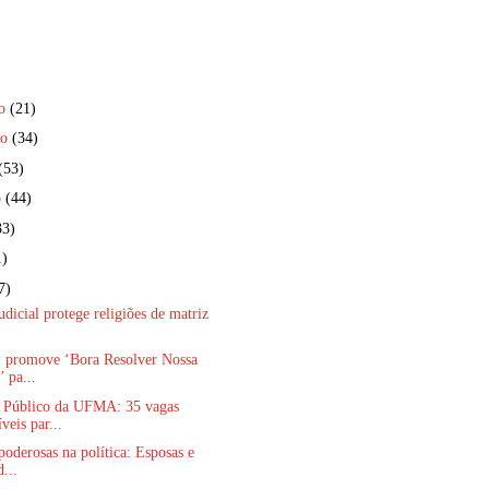
ro
(21)
ro
(34)
(53)
o
(44)
33)
1)
7)
udicial protege religiões de matriz
r. promove ‘Bora Resolver Nossa
 pa...
 Público da UFMA: 35 vagas
veis par...
poderosas na política: Esposas e
d...