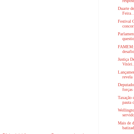
respost
Duarte de
Feira..
Festival
concor
Parlament
questio
FAMEM: N
desafi
Justiça D
Vitóri.
Lançamen
revela 
Deputado
forças
Taxação d
pauta d
Wellingto
servido
Mais de 
batizad