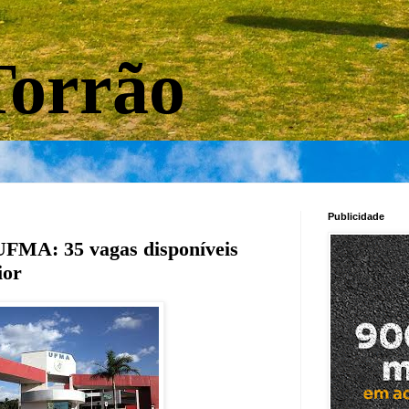
orrão
Publicidade
UFMA: 35 vagas disponíveis
ior