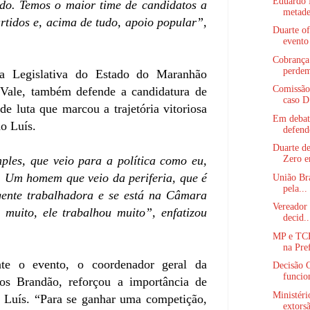
Eduardo 
ado. Temos o maior time de candidatos a
metade 
rtidos e, acima de tudo, apoio popular”,
Duarte of
evento 
Cobrança
perdem
ia Legislativa do Estado do Maranhão
Comissão 
Vale, também defende a candidatura de
caso D.
de luta que marcou a trajetória vitoriosa
Em debate
São Luís.
defend
Duarte de
Zero e
es, que veio para a política como eu,
. Um homem que veio da periferia, que é
União Bra
pela...
 gente trabalhadora e se está na Câmara
Vereador 
 muito, ele trabalhou muito”, enfatizou
decid..
MP e TCE
na Pref
te o evento, o coordenador geral da
Decisão 
funcion
s Brandão, reforçou a importância de
Ministéri
 Luís. “Para se ganhar uma competição,
extorsã