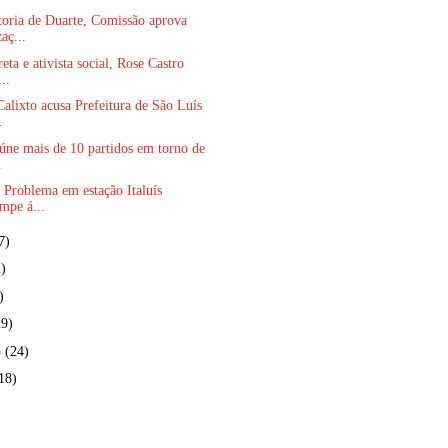
toria de Duarte, Comissão aprova
aç...
eta e ativista social, Rose Castro
..
alixto acusa Prefeitura de São Luís
.
úne mais de 10 partidos em torno de
.
 Problema em estação Italuís
ompe á...
7)
)
)
29)
o
(24)
18)