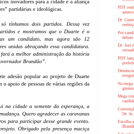
icos inovadores para a cidade e a aliança
PDT real
es” partidárias e ideológicas.
anuncia
Dr. Gutem
ó tínhamos dois partidos. Dessa vez
reeleiç
artidos e mostramos que o Duarte é o
Pré-candi
debate.
as um candidato, mas agora são 12
Dr. Joel 
ores unidas abraçando essa candidatura.
vereado
fará a melhor administração da história
PDT lanç
 governador Brandão”.
prefeit
Denúncia
irregul
rte adesão popular ao projeto de Duarte
 o apoio de pessoas de várias regiões da
Na mega 
ginásio
Mega con
candida
i na cidade a semente da esperança, a
Convenção
a mudança. Quero agradecer as caravanas
Dr. Ju.
ros para participar desse grande evento.
Escolha a
Brandã
projeto. Obrigado pela presença maciça