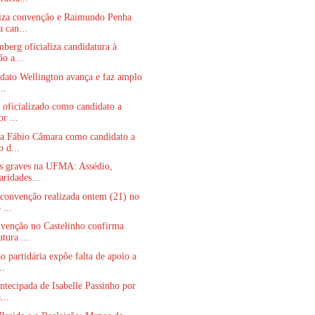
iza convenção e Raimundo Penha
 can...
berg oficializa candidatura à
ão a...
dato Wellington avança e faz amplo
..
é oficializado como candidato a
r ...
a Fábio Câmara como candidato a
o d...
s graves na UFMA: Assédio,
aridades...
convenção realizada ontem (21) no
 ...
venção no Castelinho confirma
tura ...
 partidária expõe falta de apoio a
..
ntecipada de Isabelle Passinho por
...