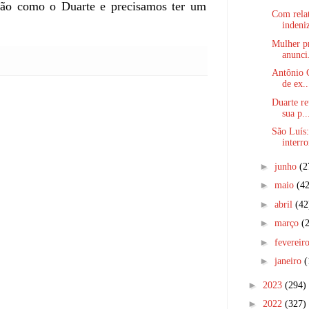
tão como o Duarte e precisamos ter um
Com rela
indeniz
Mulher pr
anunci.
Antônio C
de ex..
Duarte re
sua p..
São Luís:
interr
►
junho
(2
►
maio
(42
►
abril
(42
►
março
(
►
fevereir
►
janeiro
(
►
2023
(294)
►
2022
(327)