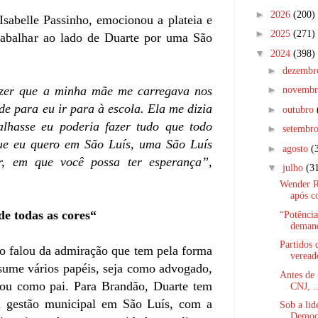
►
2026
(200)
Isabelle Passinho, emocionou a plateia e
►
2025
(271)
trabalhar ao lado de Duarte por uma São
▼
2024
(398)
►
dezemb
►
izer que a minha mãe me carregava nos
novemb
de para eu ir para à escola. Ela me dizia
►
outubro
alhasse eu poderia fazer tudo que todo
►
setembr
ue eu quero em São Luís, uma São Luís
►
agosto
(
r, em que você possa ter esperança”,
▼
julho
(3
Wender R
após c
de todas as cores“
“Potência
demand
Partidos 
o falou da admiração que tem pela forma
veread
sume vários papéis, seja como advogado,
Antes de
r ou como pai. Para Brandão, Duarte tem
CNJ, ..
 a gestão municipal em São Luís, com a
Sob a lid
Democr