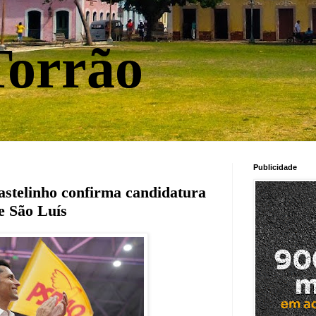
orrão
Publicidade
stelinho confirma candidatura
e São Luís