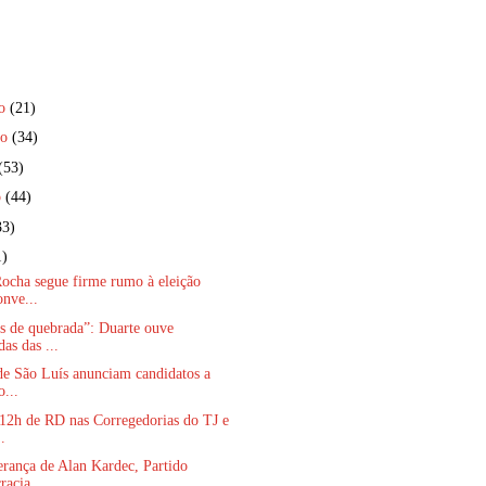
ro
(21)
ro
(34)
(53)
o
(44)
33)
1)
ocha segue firme rumo à eleição
onve...
s de quebrada”: Duarte ouve
as das ...
de São Luís anunciam candidatos a
o...
 12h de RD nas Corregedorias do TJ e
.
erança de Alan Kardec, Partido
acia...