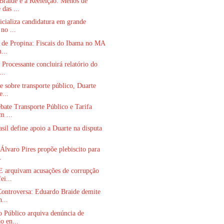
Braide e a Reeleição: Menos de
das ...
icializa candidatura em grande
no ...
 de Propina: Fiscais do Ibama no MA
...
Processante concluirá relatório do
..
 sobre transporte público, Duarte
e...
bate Transporte Público e Tarifa
m ...
sil define apoio a Duarte na disputa
Álvaro Pires propõe plebiscito para
.
 arquivam acusações de corrupção
ei...
Controversa: Eduardo Braide demite
...
o Público arquiva denúncia de
o en...