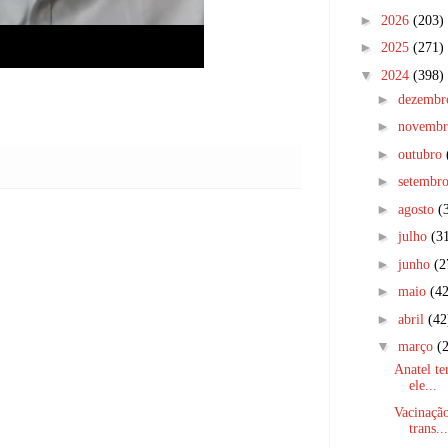
►
2026
(203)
►
2025
(271)
▼
2024
(398)
►
dezemb
►
novemb
►
outubro
►
setembr
►
agosto
(
►
julho
(3
►
junho
(2
►
maio
(42
►
abril
(42
▼
março
(
Anatel te
ele...
Vacinação
trans...