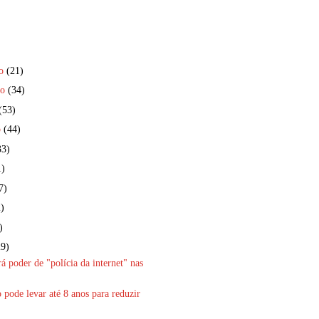
ro
(21)
ro
(34)
(53)
o
(44)
33)
1)
7)
)
)
29)
rá poder de "polícia da internet" nas
 pode levar até 8 anos para reduzir