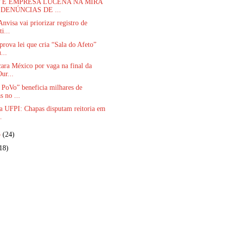
 E EMPRESA LUCENA NA MIRA
DENÚNCIAS DE ...
nvisa vai priorizar registro de
ti...
rova lei que cria “Sala do Afeto”
...
cara México por vaga na final da
ur...
 PoVo” beneficia milhares de
s no ...
a UFPI: Chapas disputam reitoria em
.
o
(24)
18)