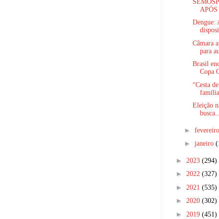
SEMOSP
APÓS 
Dengue: A
disposi
Câmara ap
para au
Brasil en
Copa O
“Cesta de
família
Eleição n
busca..
►
fevereir
►
janeiro
(
►
2023
(294)
►
2022
(327)
►
2021
(535)
►
2020
(302)
►
2019
(451)