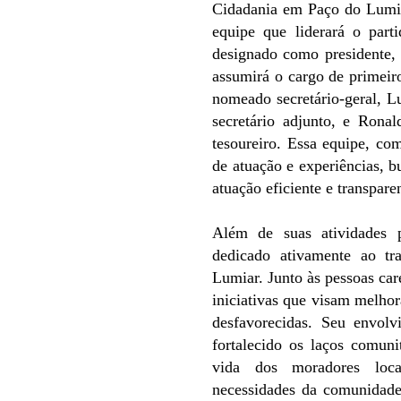
Cidadania em Paço do Lumia
equipe que liderará o part
designado como presidente,
assumirá o cargo de primeiro
nomeado secretário-geral, L
secretário adjunto, e Rona
tesoureiro. Essa equipe, com
de atuação e experiências, b
atuação eficiente e transpa
Além de suas atividades p
dedicado ativamente ao tr
Lumiar. Junto às pessoas care
iniciativas que visam melho
desfavorecidas. Seu envolv
fortalecido os laços comun
vida dos moradores loc
necessidades da comunidade