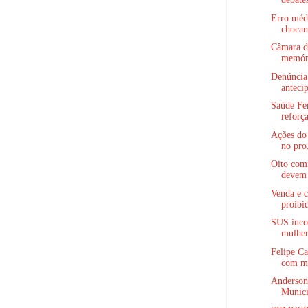
Erro médi
chocant
Câmara de
memóri
Denúncia 
antecip
Saúde Fe
reforça
Ações do
no pro.
Oito com
devem 
Venda e c
proibid
SUS inco
mulher
Felipe Ca
com mi
Anderson 
Munici