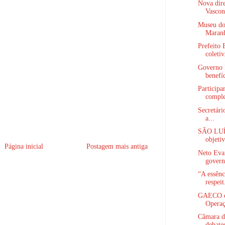
Nova dire
Vasconc
Museu do 
Maranh
Prefeito 
coletiv
Governo 
benefíc
Participa
comple
Secretári
a...
SÃO LUÍS
objetiv
Página inicial
Postagem mais antiga
Neto Evan
govern
“A essênc
respeit
GAECO e 
Operaç
Câmara d
debates