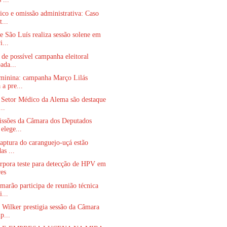
co e omissão administrativa: Caso
...
 São Luís realiza sessão solene em
...
de possível campanha eleitoral
ada...
minina: campanha Março Lilás
 a pre...
 Setor Médico da Alema são destaque
..
issões da Câmara dos Deputados
elege...
aptura do caranguejo-uçá estão
as ...
rpora teste para detecção de HPV em
es
marão participa de reunião técnica
...
Wilker prestigia sessão da Câmara
p...