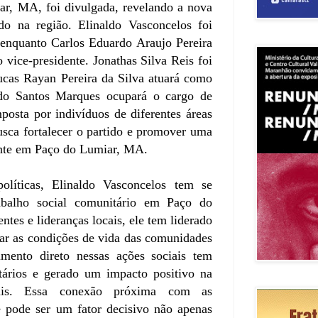
r, MA, foi divulgada, revelando a nova
ido na região. Elinaldo Vasconcelos foi
 enquanto Carlos Eduardo Araujo Pereira
 vice-presidente. Jonathas Silva Reis foi
ucas Rayan Pereira da Silva atuará como
ldo Santos Marques ocupará o cargo de
posta por indivíduos de diferentes áreas
usca fortalecer o partido e promover uma
rente em Paço do Lumiar, MA.
olíticas, Elinaldo Vasconcelos tem se
abalho social comunitário em Paço do
ntes e lideranças locais, ele tem liderado
rar as condições de vida das comunidades
imento direto nessas ações sociais tem
itários e gerado um impacto positivo na
ais. Essa conexão próxima com as
 pode ser um fator decisivo não apenas