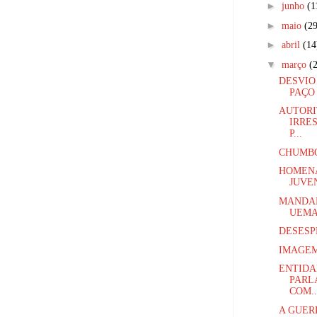
►
junho
(1
►
maio
(29
►
abril
(14
▼
março
(
DESVIO
PAÇO 
AUTORI
IRRE
P...
CHUMBO
HOMENA
JUVE
MANDAD
UEM
DESESP
IMAGEM
ENTIDA
PARL
COM..
A GUER