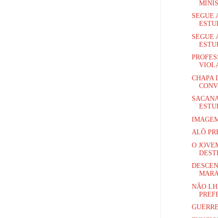
MINI
SEGUE 
ESTUD
SEGUE 
ESTUD
PROFES
VIOLA
CHAPA 
CONV
SACANA
ESTUD
IMAGEM
ALÔ PR
O JOVE
DEST
DESCEN
MARA
NÃO LH
PREFE
GUERRE