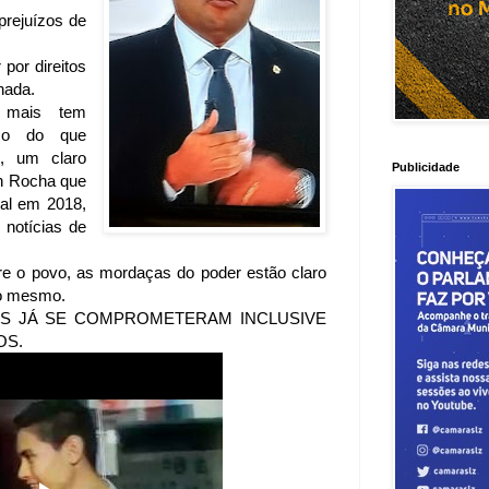
prejuízos de
por direitos
nada.
s mais tem
ico do que
, um claro
Publicidade
n Rocha que
al em 2018,
 notícias de
re o povo, as mordaças do poder estão claro
do mesmo.
ES JÁ SE COMPROMETERAM INCLUSIVE
OS.