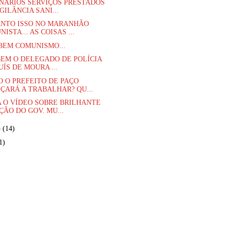
NÁRIOS SERVIÇOS PRESTADOS
GILÂNCIA SANI...
NTO ISSO NO MARANHÃO
ISTA... AS COISAS ...
BEM COMUNISMO...
BEM O DELEGADO DE POLÍCIA
UÍS DE MOURA ...
 O PREFEITO DE PAÇO
ÇARÁ A TRABALHAR? QU...
A O VÍDEO SOBRE BRILHANTE
ÇÃO DO GOV. MU...
o
(14)
1)