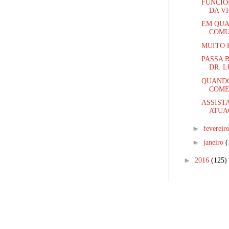
FUNCIO
DA VI
EM QUA
COMUN
MUITO 
PASSA 
DR. L
QUANDO
COME
ASSIST
ATUA
►
fevereir
►
janeiro
(
►
2016
(125)